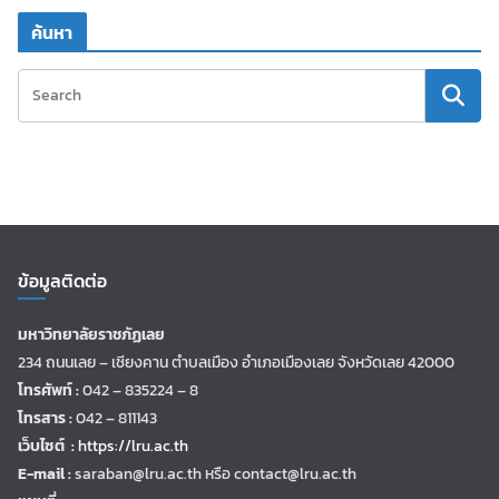
ค้นหา
ข้อมูลติดต่อ
มหาวิทยาลัยราชภัฏเลย
234 ถนนเลย – เชียงคาน ตำบลเมือง อำเภอเมืองเลย จังหวัดเลย 42000
โทรศัพท์ :
042 – 835224 – 8
โทรสาร :
042 – 811143
เว็บไซต์ :
https://lru.ac.th
E-mail :
saraban@lru.ac.th
หรือ contact@lru.ac.th