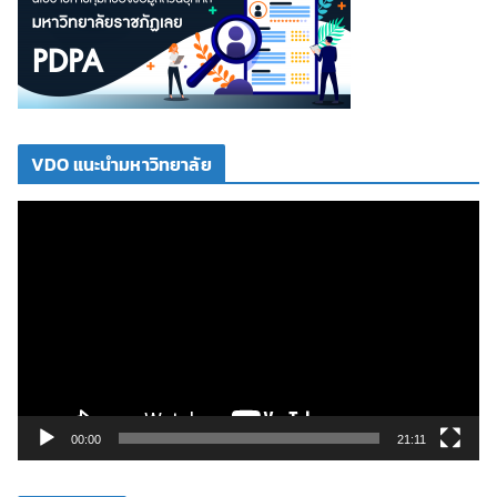
VDO แนะนำมหาวิทยาลัย
ตั
ว
เ
ล่
น
ไ
ฟ
ล์
วิ
00:00
21:11
ดี
โ