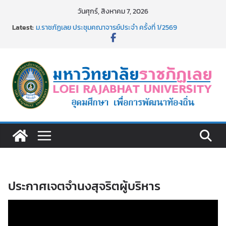
Skip
วันศุกร์, สิงหาคม 7, 2026
to
Latest:
ม.ราชภัฏเลย ประชุมคณาจารย์ประจำ ครั้งที่ 1/2569
content
ประกาศผู้ชนะการเสนอราคา จ้างทำปกปริญญาบัตร จำนวน
๑,๙๗๒ ชุด โดยวิธีเฉพาะเจาะจง
ม.ราชภัฏเลย จัดกิจกรรมจิตอาสาบำเพ็ญสาธารณประโยชน์ และ
บำเพ็ญสาธารณกุศล 69
รายชื่อผู้ผ่านการสอบแข่งขันเพื่อเป็นลูกจ้างชั่วคราว (รายวัน)
สังกัดมหาวิทยาลัยราชภัฏเลย ด้วยเงินนอกงบประมาณ ประเภท
เงินรายได้
รายชื่อผู้มีสิทธิเข้าพักอาศัยอาคารชุดสำหรับบุคลากร สาย
สนับสนุน สังกัดมหาวิทยาลัยราชภัฏเลย ครั้งที่ 2/2569
ประกาศเจตจำนงสุจริตผู้บริหาร