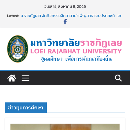
Skip
วันเสาร์, สิงหาคม 8, 2026
to
Latest:
ม.ราชภัฏเลย จัดกิจกรรมจิตอาสาบำเพ็ญสาธารณประโยชน์ และ
content
บำเพ็ญสาธารณกุศล 69
รายชื่อผู้ผ่านการสอบแข่งขันเพื่อเป็นลูกจ้างชั่วคราว (รายวัน)
สังกัดมหาวิทยาลัยราชภัฏเลย ด้วยเงินนอกงบประมาณ ประเภท
เงินรายได้
ม.ราชภัฏเลย จัดมหกรรมวิชาการ เปิดบ้าน LRU ครั้งที่ 4 เปิดให้
นักเรียนมัธยมปลายค้นหาสาขาวิชาในฝัน สู่อนาคตที่ใช่
อธิการบดี มรภ.เลย ร่วมประชุมชี้แจงกับคณะอนุกรรมาธิการ
ประจำปีงบประมาณ พ.ศ. 2570
ประกาศผู้ชนะการเสนอราคา จ้างทำปกปริญญาบัตร จำนวน
๑,๙๗๒ ชุด โดยวิธีเฉพาะเจาะจง
ข่าวทุนการศึกษา