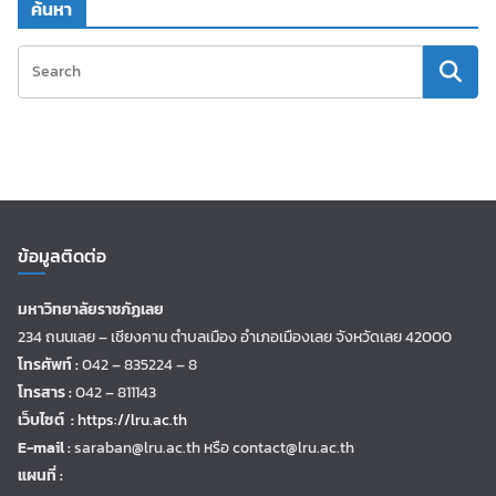
ค้นหา
ข้อมูลติดต่อ
มหาวิทยาลัยราชภัฏเลย
234 ถนนเลย – เชียงคาน ตำบลเมือง อำเภอเมืองเลย จังหวัดเลย 42000
โทรศัพท์ :
042 – 835224 – 8
โทรสาร :
042 – 811143
เว็บไซต์ :
https://lru.ac.th
E-mail :
saraban@lru.ac.th
หรือ contact@lru.ac.th
แผนที่ :