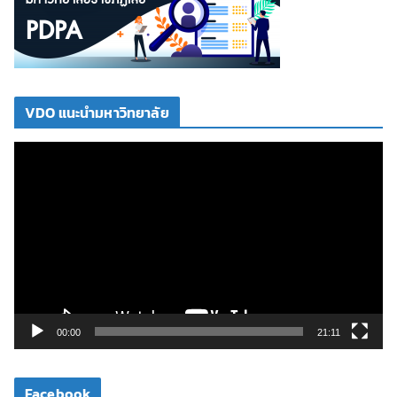
VDO แนะนำมหาวิทยาลัย
ตั
ว
เ
ล่
น
ไ
ฟ
ล์
วิ
00:00
21:11
ดี
โ
Facebook
อ