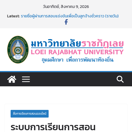
Skip
วันอาทิตย์, สิงหาคม 9, 2026
to
Latest:
รายชื่อผู้ผ่านการสอบแข่งขันเพื่อเป็นลูกจ้างชั่วคราว (รายวัน)
content
สังกัดมหาวิทยาลัยราชภัฏเลย ด้วยเงินนอกงบประมาณ ประเภท
เงินรายได้
ม.ราชภัฏเลย จัดมหกรรมวิชาการ เปิดบ้าน LRU ครั้งที่ 4 เปิดให้
นักเรียนมัธยมปลายค้นหาสาขาวิชาในฝัน สู่อนาคตที่ใช่
อธิการบดี มรภ.เลย ร่วมประชุมชี้แจงกับคณะอนุกรรมาธิการ
ประจำปีงบประมาณ พ.ศ. 2570
ประกาศผู้ชนะการเสนอราคา จ้างทำปกปริญญาบัตร จำนวน
๑,๙๗๒ ชุด โดยวิธีเฉพาะเจาะจง
ม.ราชภัฏเลย จัดกิจกรรมจิตอาสาบำเพ็ญสาธารณประโยชน์ และ
บำเพ็ญสาธารณกุศล 69
สื่อการเรียนการสอนออนไลน์
ระบบการเรียนการสอน