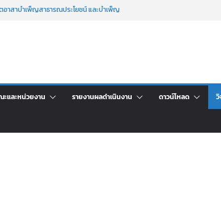
จิตอาสาบำเพ็ญสาธารณประโยชน์ และบำเพ็ญ
นเพื่อเป็นลูกจ้างชั่วคราว (รายวัน) สังกัด
วยเงินนอกงบประมาณ ประเภทเงินรายได้
าร เปิดบ้าน LRU ครั้งที่ 4 เปิดให้นักเรียน
ัน สู่อนาคตที่ใช่
ระชุมชี้แจงกับคณะอนุกรรมาธิการ ประจำ
คา จ้างทำปกปริญญาบัตร จำนวน ๑,๙๗๒ ชุด
ณะและหน่วยงาน
รายงานผลดำเนินงาน
ดาวน์โหลด
วิ