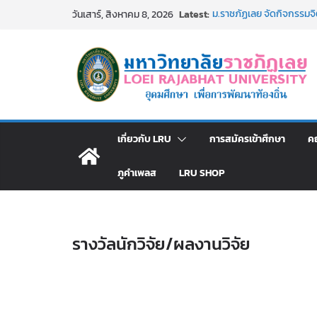
Skip
Latest:
ม.ราชภัฏเลย จัดกิจกรรม
วันเสาร์, สิงหาคม 8, 2026
to
สาธารณกุศล 69
รายชื่อผู้ผ่านการสอบแข่งขั
content
มหาวิทยาลัยราชภัฏเลย ด้
ม.ราชภัฏเลย จัดมหกรรมวิชาก
มัธยมปลายค้นหาสาขาวิชาในฝ
อธิการบดี มรภ.เลย ร่วมป
ปีงบประมาณ พ.ศ. 2570
ประกาศผู้ชนะการเสนอรา
เกี่ยวกับ LRU
การสมัครเข้าศึกษา
ค
โดยวิธีเฉพาะเจาะจง
ภูคำเพลส
LRU SHOP
รางวัลนักวิจัย/ผลงานวิจัย