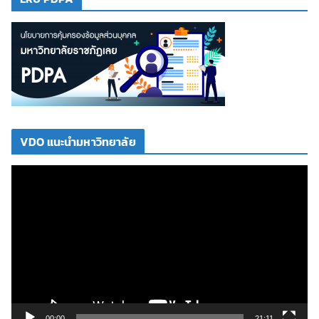
VDO แนะนำมหาวิทยาลัย
ตั
ว
เ
ล่
น
ไ
ฟ
ล์
วิ
00:00
21:11