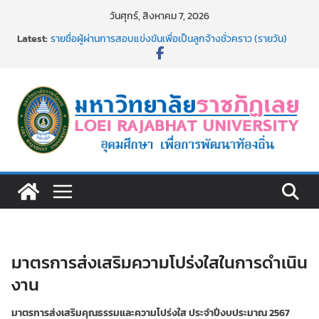
Skip
วันศุกร์, สิงหาคม 7, 2026
to
Latest:
รายชื่อผู้ผ่านการสอบแข่งขันเพื่อเป็นลูกจ้างชั่วคราว (รายวัน)
content
สังกัดมหาวิทยาลัยราชภัฏเลย ด้วยเงินนอกงบประมาณ ประเภท
เงินรายได้
รายชื่อผู้มีสิทธิเข้าพักอาศัยอาคารชุดสำหรับบุคลากร สาย
สนับสนุน สังกัดมหาวิทยาลัยราชภัฏเลย ครั้งที่ 2/2569
อธิการบดี มรภ.เลย ร่วมประชุมชี้แจงกับคณะอนุกรรมาธิการ
ประจำปีงบประมาณ พ.ศ. 2570
ประกาศผู้ชนะการเสนอราคา จ้างทำปกปริญญาบัตร จำนวน
๑,๙๗๒ ชุด โดยวิธีเฉพาะเจาะจง
ม.ราชภัฏเลย จัดกิจกรรมจิตอาสาบำเพ็ญสาธารณประโยชน์ และ
บำเพ็ญสาธารณกุศล 69
มาตรการส่งเสริมความโปร่งใสในการดำเนิน
งาน
มาตรการส่งเสริมคุณธรรมและความโปร่งใส ประจำปีงบประมาณ 2567