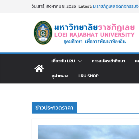
Skip
Latest:
ม.ราชภัฏเลย จัดกิจกรรม
วันเสาร์, สิงหาคม 8, 2026
to
สาธารณกุศล 69
รายชื่อผู้ผ่านการสอบแข่งขั
content
มหาวิทยาลัยราชภัฏเลย ด้
ม.ราชภัฏเลย จัดมหกรรมวิชาก
มัธยมปลายค้นหาสาขาวิชาในฝ
อธิการบดี มรภ.เลย ร่วมป
ปีงบประมาณ พ.ศ. 2570
ประกาศผู้ชนะการเสนอรา
เกี่ยวกับ LRU
การสมัครเข้าศึกษา
ค
โดยวิธีเฉพาะเจาะจง
ภูคำเพลส
LRU SHOP
ข่าวประกวดราคา