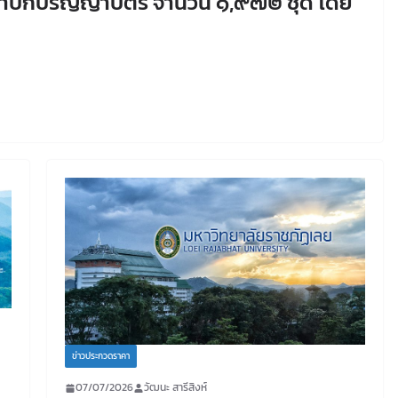
งทำปกปริญญาบัตร จำนวน ๑,๙๗๒ ชุด โดย
ข่าวประกวดราคา
07/07/2026
วัฒนะ สารีสิงห์