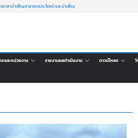
จิตอาสาบำเพ็ญสาธารณประโยชน์ และบำเพ็ญ
นเพื่อเป็นลูกจ้างชั่วคราว (รายวัน) สังกัด
วยเงินนอกงบประมาณ ประเภทเงินรายได้
าร เปิดบ้าน LRU ครั้งที่ 4 เปิดให้นักเรียน
ัน สู่อนาคตที่ใช่
ระชุมชี้แจงกับคณะอนุกรรมาธิการ ประจำ
คา จ้างทำปกปริญญาบัตร จำนวน ๑,๙๗๒ ชุด
ณะและหน่วยงาน
รายงานผลดำเนินงาน
ดาวน์โหลด
วิ