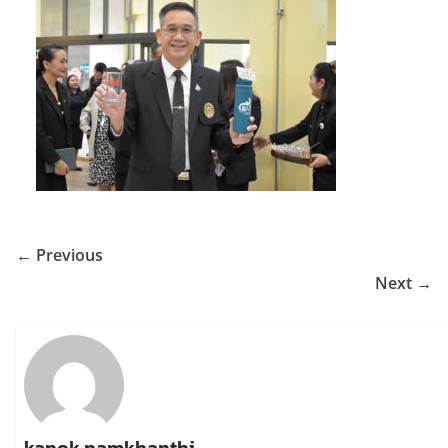
← Previous
Next →
kanok namkhanthi