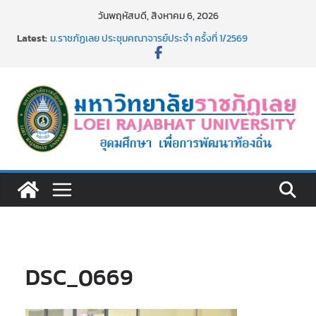
Skip
วันพฤหัสบดี, สิงหาคม 6, 2026
to
Latest:
ม.ราชภัฏเลย ประชุมคณาจารย์ประจำ ครั้งที่ 1/2569
content
ประกาศผู้ชนะการเสนอราคา จ้างทำปกปริญญาบัตร จำนวน
๑,๙๗๒ ชุด โดยวิธีเฉพาะเจาะจง
ม.ราชภัฏเลย จัดกิจกรรมจิตอาสาบำเพ็ญสาธารณประโยชน์ และ
บำเพ็ญสาธารณกุศล 69
รายชื่อผู้ผ่านการสอบแข่งขันเพื่อเป็นลูกจ้างชั่วคราว (รายวัน)
สังกัดมหาวิทยาลัยราชภัฏเลย ด้วยเงินนอกงบประมาณ ประเภท
เงินรายได้
รายชื่อผู้มีสิทธิเข้าพักอาศัยอาคารชุดสำหรับบุคลากร สาย
สนับสนุน สังกัดมหาวิทยาลัยราชภัฏเลย ครั้งที่ 2/2569
DSC_0669