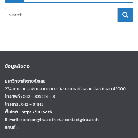
ข้อมูลติดต่อ
มหาวิทยาลัยราชภัฏเลย
234 ถนนเลย – เชียงคาน ตำบลเมือง อำเภอเมืองเลย จังหวัดเลย 42000
โทรศัพท์ :
042 – 835224 – 8
โทรสาร :
042 – 811143
เว็บไซต์ :
https://lru.ac.th
E-mail :
saraban@lru.ac.th
หรือ contact@lru.ac.th
แผนที่ :