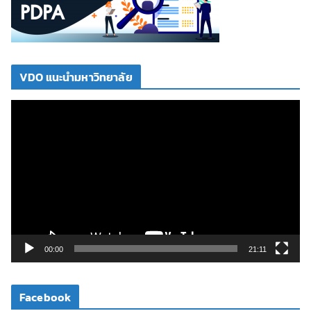
VDO แนะนำมหาวิทยาลัย
ตั
ว
เ
ล่
น
ไ
ฟ
ล์
วิ
00:00
21:11
ดี
โ
Facebook
อ