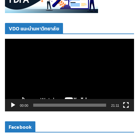
VDO แนะนำมหาวิทยาลัย
ตั
ว
เ
ล่
น
ไ
ฟ
ล์
วิ
00:00
21:11
ดี
โ
Facebook
อ