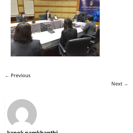
← Previous
Next →
kanok namkhanthi