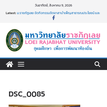
Skip
วันอาทิตย์, สิงหาคม 9, 2026
to
Latest:
ม.ราชภัฏเลย จัดกิจกรรมจิตอาสาบำเพ็ญสาธารณประโยชน์ และ
content
บำเพ็ญสาธารณกุศล 69
รายชื่อผู้ผ่านการสอบแข่งขันเพื่อเป็นลูกจ้างชั่วคราว (รายวัน)
สังกัดมหาวิทยาลัยราชภัฏเลย ด้วยเงินนอกงบประมาณ ประเภท
เงินรายได้
ม.ราชภัฏเลย จัดมหกรรมวิชาการ เปิดบ้าน LRU ครั้งที่ 4 เปิดให้
นักเรียนมัธยมปลายค้นหาสาขาวิชาในฝัน สู่อนาคตที่ใช่
อธิการบดี มรภ.เลย ร่วมประชุมชี้แจงกับคณะอนุกรรมาธิการ
ประจำปีงบประมาณ พ.ศ. 2570
ประกาศผู้ชนะการเสนอราคา จ้างทำปกปริญญาบัตร จำนวน
๑,๙๗๒ ชุด โดยวิธีเฉพาะเจาะจง
DSC_0085