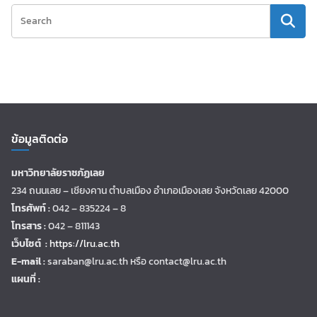
ข้อมูลติดต่อ
มหาวิทยาลัยราชภัฏเลย
234 ถนนเลย – เชียงคาน ตำบลเมือง อำเภอเมืองเลย จังหวัดเลย 42000
โทรศัพท์ :
042 – 835224 – 8
โทรสาร :
042 – 811143
เว็บไซต์ :
https://lru.ac.th
E-mail :
saraban@lru.ac.th
หรือ contact@lru.ac.th
แผนที่ :