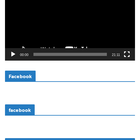
เ
ล่
น
ไ
ฟ
ล์
วิ
00:00
21:11
ดี
โ
Facebook
อ
facebook