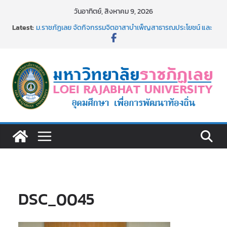
Skip
วันอาทิตย์, สิงหาคม 9, 2026
to
Latest:
ม.ราชภัฏเลย จัดกิจกรรมจิตอาสาบำเพ็ญสาธารณประโยชน์ และ
content
บำเพ็ญสาธารณกุศล 69
รายชื่อผู้ผ่านการสอบแข่งขันเพื่อเป็นลูกจ้างชั่วคราว (รายวัน)
สังกัดมหาวิทยาลัยราชภัฏเลย ด้วยเงินนอกงบประมาณ ประเภท
เงินรายได้
ม.ราชภัฏเลย จัดมหกรรมวิชาการ เปิดบ้าน LRU ครั้งที่ 4 เปิดให้
นักเรียนมัธยมปลายค้นหาสาขาวิชาในฝัน สู่อนาคตที่ใช่
อธิการบดี มรภ.เลย ร่วมประชุมชี้แจงกับคณะอนุกรรมาธิการ
ประจำปีงบประมาณ พ.ศ. 2570
ประกาศผู้ชนะการเสนอราคา จ้างทำปกปริญญาบัตร จำนวน
๑,๙๗๒ ชุด โดยวิธีเฉพาะเจาะจง
DSC_0045