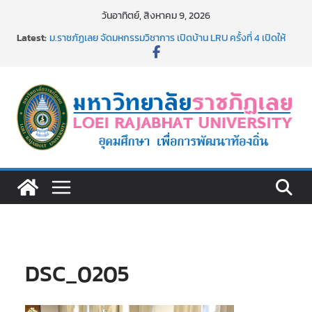
Skip
วันอาทิตย์, สิงหาคม 9, 2026
to
Latest:
ม.ราชภัฏเลย จัดมหกรรมวิชาการ เปิดบ้าน LRU ครั้งที่ 4 เปิดให้
content
นักเรียนมัธยมปลายค้นหาสาขาวิชาในฝัน สู่อนาคตที่ใช่
อธิการบดี มรภ.เลย ร่วมประชุมชี้แจงกับคณะอนุกรรมาธิการ
ประจำปีงบประมาณ พ.ศ. 2570
ประกาศผู้ชนะการเสนอราคา จ้างทำปกปริญญาบัตร จำนวน
๑,๙๗๒ ชุด โดยวิธีเฉพาะเจาะจง
ม.ราชภัฏเลย จัดกิจกรรมจิตอาสาบำเพ็ญสาธารณประโยชน์ และ
บำเพ็ญสาธารณกุศล 69
รายชื่อผู้ผ่านการสอบแข่งขันเพื่อเป็นลูกจ้างชั่วคราว (รายวัน)
สังกัดมหาวิทยาลัยราชภัฏเลย ด้วยเงินนอกงบประมาณ ประเภท
เงินรายได้
DSC_0205