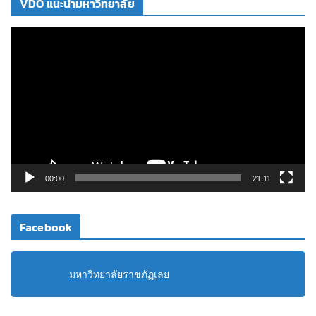
VDO แนะนำมหาวิทยาลัย
ตั
ว
เ
ล่
น
ไ
ฟ
ล์
วิ
00:00
21:11
ดี
โ
Facebook
อ
มหาวิทยาลัยราชภัฏเลย