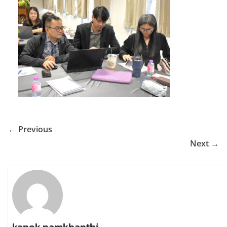
← Previous
Next →
kanok namkhanthi