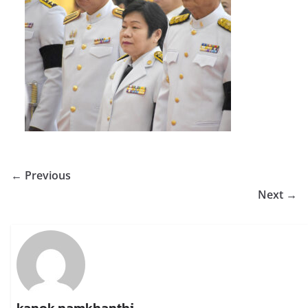
← Previous
Next →
kanok namkhanthi