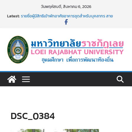
Skip
วันพฤหัสบดี, สิงหาคม 6, 2026
to
Latest:
รายชื่อผู้มีสิทธิเข้าพักอาศัยอาคารชุดสำหรับบุคลากร สาย
content
สนับสนุน สังกัดมหาวิทยาลัยราชภัฏเลย ครั้งที่ 2/2569
ม.ราชภัฏเลย ประชุมคณาจารย์ประจำ ครั้งที่ 1/2569
ประกาศผู้ชนะการเสนอราคา จ้างทำปกปริญญาบัตร จำนวน
๑,๙๗๒ ชุด โดยวิธีเฉพาะเจาะจง
ม.ราชภัฏเลย จัดกิจกรรมจิตอาสาบำเพ็ญสาธารณประโยชน์ และ
บำเพ็ญสาธารณกุศล 69
รายชื่อผู้ผ่านการสอบแข่งขันเพื่อเป็นลูกจ้างชั่วคราว (รายวัน)
สังกัดมหาวิทยาลัยราชภัฏเลย ด้วยเงินนอกงบประมาณ ประเภท
เงินรายได้
DSC_0384