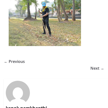
← Previous
Next →
kanok namkhanthi