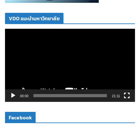
VDO แนะนำมหาวิทยาลัย
ตั
ว
เ
ล่
น
ไ
ฟ
ล์
วิ
00:00
21:11
ดี
โ
Facebook
อ