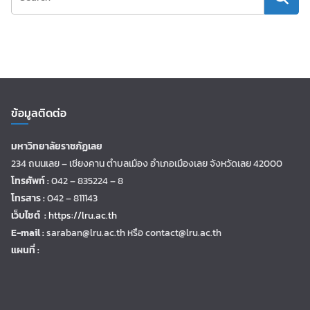
ข้อมูลติดต่อ
มหาวิทยาลัยราชภัฏเลย
234 ถนนเลย – เชียงคาน ตำบลเมือง อำเภอเมืองเลย จังหวัดเลย 42000
โทรศัพท์ :
042 – 835224 – 8
โทรสาร :
042 – 811143
เว็บไซต์ :
https://lru.ac.th
E-mail :
saraban@lru.ac.th
หรือ contact@lru.ac.th
แผนที่ :