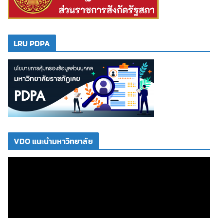
LRU PDPA
VDO แนะนำมหาวิทยาลัย
ตั
ว
เ
ล่
น