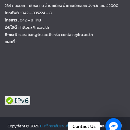
234 ถนนเลย – เชียงคาน ตำบลเมือง อำเภอเมืองเลย จังหวัดเลย 42000
โทรศัพท์ :
042 – 835224 – 8
โทรสาร :
042 – 811143
เว็บไซต์ :
https://lru.ac.th
E-mail :
saraban@lru.ac.th
หรือ contact@lru.ac.th
แผนที่ :
Facebo
Contact Us
Copyright © 2026
มหาวิทยาลัยราชภัฏเลย | LRU
. All rights reserved.