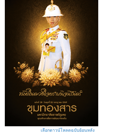
เลือกดาวน์โหลดฉบับย้อนหลัง