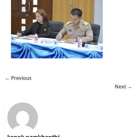
← Previous
Next →
kanok namkhanthi