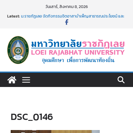
Skip
วันเสาร์, สิงหาคม 8, 2026
to
Latest:
ม.ราชภัฏเลย จัดกิจกรรมจิตอาสาบำเพ็ญสาธารณประโยชน์ และ
content
บำเพ็ญสาธารณกุศล 69
รายชื่อผู้ผ่านการสอบแข่งขันเพื่อเป็นลูกจ้างชั่วคราว (รายวัน)
สังกัดมหาวิทยาลัยราชภัฏเลย ด้วยเงินนอกงบประมาณ ประเภท
เงินรายได้
ม.ราชภัฏเลย จัดมหกรรมวิชาการ เปิดบ้าน LRU ครั้งที่ 4 เปิดให้
นักเรียนมัธยมปลายค้นหาสาขาวิชาในฝัน สู่อนาคตที่ใช่
อธิการบดี มรภ.เลย ร่วมประชุมชี้แจงกับคณะอนุกรรมาธิการ
ประจำปีงบประมาณ พ.ศ. 2570
ประกาศผู้ชนะการเสนอราคา จ้างทำปกปริญญาบัตร จำนวน
๑,๙๗๒ ชุด โดยวิธีเฉพาะเจาะจง
DSC_0146