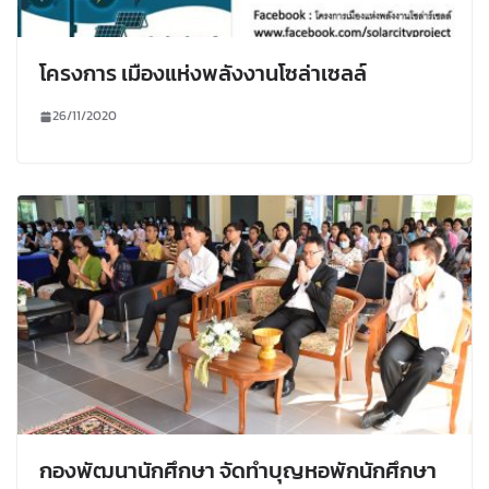
โครงการ เมืองแห่งพลังงานโซล่าเซลล์
26/11/2020
กองพัฒนานักศึกษา จัดทำบุญหอพักนักศึกษา