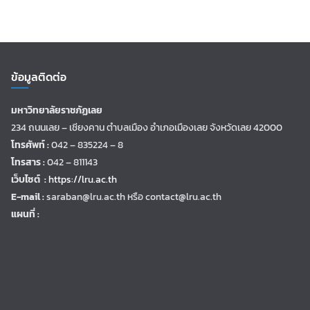
ข้อมูลติดต่อ
มหาวิทยาลัยราชภัฏเลย
234 ถนนเลย – เชียงคาน ตำบลเมือง อำเภอเมืองเลย จังหวัดเลย 42000
โทรศัพท์ :
042 – 835224 – 8
โทรสาร :
042 – 811143
เว็บไซต์ :
https://lru.ac.th
E-mail :
saraban@lru.ac.th
หรือ contact@lru.ac.th
แผนที่ :