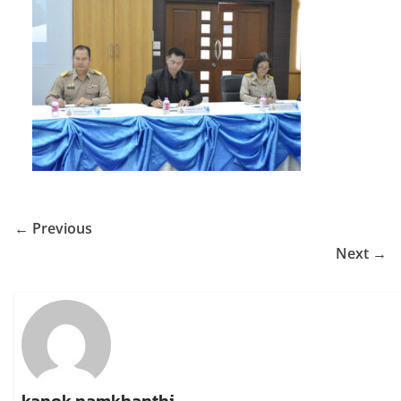
← Previous
Next →
kanok namkhanthi