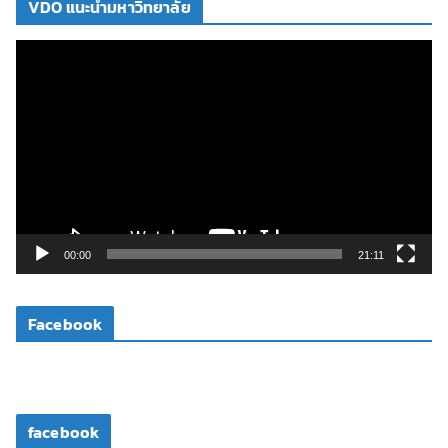
VDO แนะนำมหาวิทยาลัย
ตั
ว
เ
ล่
น
ไ
ฟ
ล์
วิ
00:00
21:11
ดี
โ
Facebook
อ
facebook