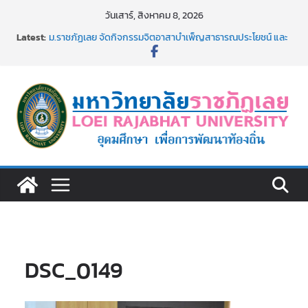
Skip
วันเสาร์, สิงหาคม 8, 2026
to
Latest:
ม.ราชภัฏเลย จัดกิจกรรมจิตอาสาบำเพ็ญสาธารณประโยชน์ และ
content
บำเพ็ญสาธารณกุศล 69
รายชื่อผู้ผ่านการสอบแข่งขันเพื่อเป็นลูกจ้างชั่วคราว (รายวัน)
สังกัดมหาวิทยาลัยราชภัฏเลย ด้วยเงินนอกงบประมาณ ประเภท
เงินรายได้
ม.ราชภัฏเลย จัดมหกรรมวิชาการ เปิดบ้าน LRU ครั้งที่ 4 เปิดให้
นักเรียนมัธยมปลายค้นหาสาขาวิชาในฝัน สู่อนาคตที่ใช่
อธิการบดี มรภ.เลย ร่วมประชุมชี้แจงกับคณะอนุกรรมาธิการ
ประจำปีงบประมาณ พ.ศ. 2570
ประกาศผู้ชนะการเสนอราคา จ้างทำปกปริญญาบัตร จำนวน
๑,๙๗๒ ชุด โดยวิธีเฉพาะเจาะจง
DSC_0149