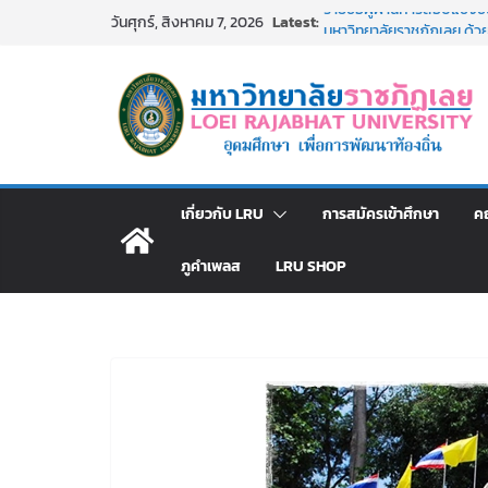
Skip
Latest:
รายชื่อผู้ผ่านการสอบแข่งขัน
วันศุกร์, สิงหาคม 7, 2026
to
มหาวิทยาลัยราชภัฏเลย ด้
รายชื่อผู้มีสิทธิเข้าพักอ
content
สังกัดมหาวิทยาลัยราชภัฏเลย
อธิการบดี มรภ.เลย ร่วมปร
ปีงบประมาณ พ.ศ. 2570
ประกาศผู้ชนะการเสนอราค
โดยวิธีเฉพาะเจาะจง
ม.ราชภัฏเลย จัดกิจกรรม
เกี่ยวกับ LRU
การสมัครเข้าศึกษา
ค
สาธารณกุศล 69
ภูคำเพลส
LRU SHOP