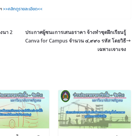
าฯ
>>คลิกดูรายละเอียด<<
างนา 2
ประกาศผู้ชนะการเสนอราคา จ้างทำชุดฝึกเรียนรู้
Canva for Campus จำนวน ๔,๙๙๐ รหัส โดยวิธี
เฉพาะเจาะจง