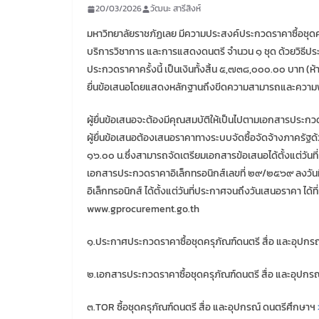
20/03/2026
วัฒนะ สารีสิงห์
มหาวิทยาลัยราชภัฏเลย มีความประสงค์ประกวดราคาซื้อชุดค
บริการวิชาการ และการแสดงดนตรี จำนวน ๑ ชุด ด้วยวิธีป
ประกวดราคาครั้งนี้ เป็นเงินทั้งสิ้น ๕,๗๓๘,๐๐๐.๐๐ บาท (ห
ยื่นข้อเสนอโดยแสดงหลักฐานถึงขีดความสามารถและความพร้อมท
ผู้ยื่นข้อเสนอจะต้องมีคุณสมบัติให้เป็นไปตามเอกสารประก
ผู้ยื่นข้อเสนอต้องเสนอราคาทางระบบจัดซื้อจัดจ้างภาครัฐด้
๑๖.๐๐ น.ซึ่งสามารถจัดเตรียมเอกสารข้อเสนอได้ตั้งแต่วัน
เอกสารประกวดราคาอิเล็กทรอนิกส์เลขที่ ๒๙/๒๕๖๙ ลงวันที
อิเล็กทรอนิกส์ ได้ตั้งแต่วันที่ประกาศจนถึงวันเสนอราคา ได
www.gprocurement.go.th
๑.ประกาศประกวดราคาซื้อชุดครุภัณฑ์ดนตรี สื่อ และอุปกร
๒.เอกสารประกวดราคาซื้อชุดครุภัณฑ์ดนตรี สื่อ และอุปกร
๓.TOR ซื้อชุดครุภัณฑ์ดนตรี สื่อ และอุปกรณ์ ดนตรีศึกษาฯ