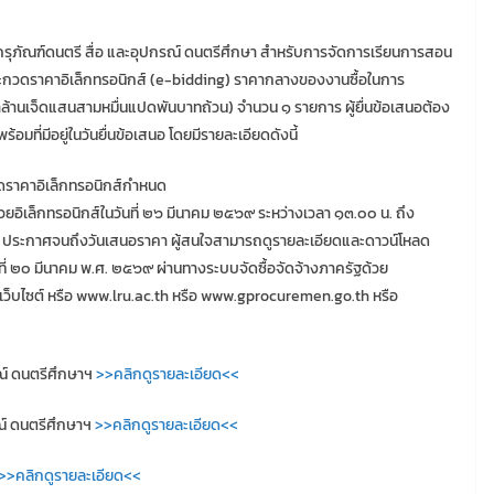
รุภัณฑ์ดนตรี สื่อ และอุปกรณ์ ดนตรีศึกษา สำหรับการจัดการเรียนการสอน
ระกวดราคาอิเล็กทรอนิกส์ (e-bidding) ราคากลางของงานซื้อในการ
้าล้านเจ็ดแสนสามหมื่นแปดพันบาทถ้วน) จำนวน ๑ รายการ ผู้ยื่นข้อเสนอต้อง
ี่มีอยู่ในวันยื่นข้อเสนอ โดยมีรายละเอียดดังนี้
วดราคาอิเล็กทรอนิกส์กำหนด
วยอิเล็กทรอนิกส์ในวันที่ ๒๖ มีนาคม ๒๕๖๙ ระหว่างเวลา ๑๓.๐๐ น. ถึง
ที่ ประกาศจนถึงวันเสนอราคา ผู้สนใจสามารถดูรายละเอียดและดาวน์โหลด
่ ๒๐ มีนาคม พ.ศ. ๒๕๖๙ ผ่านทางระบบจัดซื้อจัดจ้างภาครัฐด้วย
้ที่เว็บไซต์ หรือ www.lru.ac.th หรือ www.gprocuremen.go.th หรือ
ณ์ ดนตรีศึกษาฯ
>>คลิกดูรายละเอียด<<
ณ์ ดนตรีศึกษาฯ
>>คลิกดูรายละเอียด<<
>>คลิกดูรายละเอียด<<