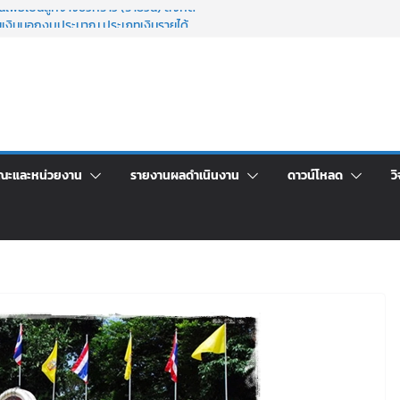
เพื่อเป็นลูกจ้างชั่วคราว (รายวัน) สังกัด
วยเงินนอกงบประมาณ ประเภทเงินรายได้
าศัยอาคารชุดสำหรับบุคลากร สายสนับสนุน
 ครั้งที่ 2/2569
ะชุมชี้แจงกับคณะอนุกรรมาธิการ ประจำ
า จ้างทำปกปริญญาบัตร จำนวน ๑,๙๗๒ ชุด
จิตอาสาบำเพ็ญสาธารณประโยชน์ และบำเพ็ญ
ณะและหน่วยงาน
รายงานผลดำเนินงาน
ดาวน์โหลด
วิ