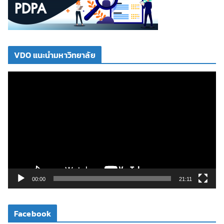
VDO แนะนำมหาวิทยาลัย
ตั
ว
เ
ล่
น
ไ
ฟ
ล์
วิ
00:00
21:11
ดี
โ
Facebook
อ