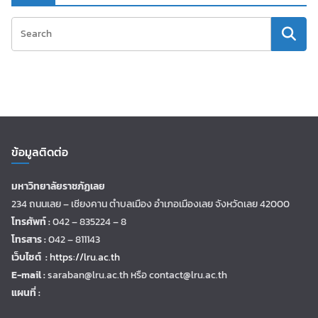
ข้อมูลติดต่อ
มหาวิทยาลัยราชภัฏเลย
234 ถนนเลย – เชียงคาน ตำบลเมือง อำเภอเมืองเลย จังหวัดเลย 42000
โทรศัพท์ :
042 – 835224 – 8
โทรสาร :
042 – 811143
เว็บไซต์ :
https://lru.ac.th
E-mail :
saraban@lru.ac.th
หรือ contact@lru.ac.th
แผนที่ :