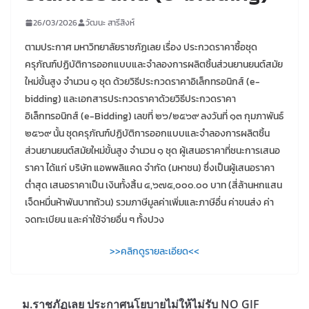
26/03/2026
วัฒนะ สารีสิงห์
ตามประกาศ มหาวิทยาลัยราชภัฏเลย เรื่อง ประกวดราคาซื้อชุด
ครุภัณฑ์ปฏิบัติการออกแบบและจำลองการผลิตชิ้นส่วนยานยนต์สมัย
ใหม่ขั้นสูง จำนวน ๑ ชุด ด้วยวิธีประกวดราคาอิเล็กทรอนิกส์ (e-
bidding) และเอกสารประกวดราคาด้วยวิธีประกวดราคา
อิเล็กทรอนิกส์ (e-Bidding) เลขที่ ๒๖/๒๕๖๙ ลงวันที่ ๑๓ กุมภาพันธ์
๒๕๖๙ นั้น ชุดครุภัณฑ์ปฏิบัติการออกแบบและจำลองการผลิตชิ้น
ส่วนยานยนต์สมัยใหม่ขั้นสูง จำนวน ๑ ชุด ผู้เสนอราคาที่ชนะการเสนอ
ราคา ได้แก่ บริษัท แอพพลิแคด จำกัด (มหาชน) ซึ่งเป็นผู้เสนอราคา
ต่ำสุด เสนอราคาเป็น เงินทั้งสิ้น ๔,๖๗๕,๐๐๐.๐๐ บาท (สี่ล้านหกแสน
เจ็ดหมื่นห้าพันบาทถ้วน) รวมภาษีมูลค่าเพิ่มและภาษีอื่น ค่าขนส่ง ค่า
จดทะเบียน และค่าใช้จ่ายอื่น ๆ ทั้งปวง
>>คลิกดูรายละเอียด<<
ม.ราชภัฏเลย ประกาศนโยบายไม่ให้ไม่รับ NO GIF