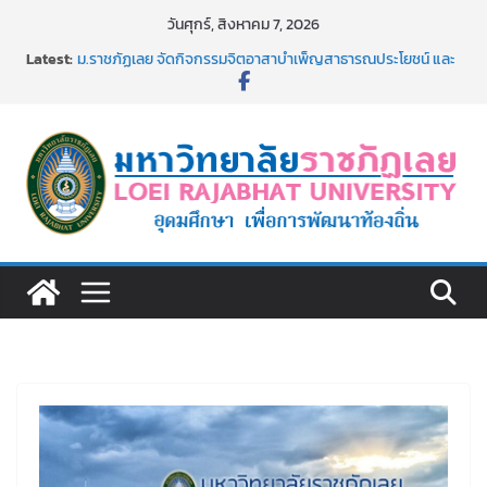
Skip
วันศุกร์, สิงหาคม 7, 2026
ประกาศผู้ชนะการเสนอราคา จ้างทำปกปริญญาบัตร จำนวน
to
Latest:
๑,๙๗๒ ชุด โดยวิธีเฉพาะเจาะจง
content
ม.ราชภัฏเลย จัดกิจกรรมจิตอาสาบำเพ็ญสาธารณประโยชน์ และ
บำเพ็ญสาธารณกุศล 69
รายชื่อผู้ผ่านการสอบแข่งขันเพื่อเป็นลูกจ้างชั่วคราว (รายวัน)
สังกัดมหาวิทยาลัยราชภัฏเลย ด้วยเงินนอกงบประมาณ ประเภท
เงินรายได้
ม.ราชภัฏเลย จัดมหกรรมวิชาการ เปิดบ้าน LRU ครั้งที่ 4 เปิดให้
นักเรียนมัธยมปลายค้นหาสาขาวิชาในฝัน สู่อนาคตที่ใช่
อธิการบดี มรภ.เลย ร่วมประชุมชี้แจงกับคณะอนุกรรมาธิการ
ประจำปีงบประมาณ พ.ศ. 2570