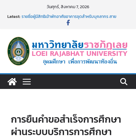
Skip
วันศุกร์, สิงหาคม 7, 2026
to
Latest:
รายชื่อผู้มีสิทธิเข้าพักอาศัยอาคารชุดสำหรับบุคลากร สาย
content
สนับสนุน สังกัดมหาวิทยาลัยราชภัฏเลย ครั้งที่ 2/2569
ม.ราชภัฏเลย ประชุมคณาจารย์ประจำ ครั้งที่ 1/2569
ประกาศผู้ชนะการเสนอราคา จ้างทำปกปริญญาบัตร จำนวน
๑,๙๗๒ ชุด โดยวิธีเฉพาะเจาะจง
ม.ราชภัฏเลย จัดกิจกรรมจิตอาสาบำเพ็ญสาธารณประโยชน์ และ
บำเพ็ญสาธารณกุศล 69
รายชื่อผู้ผ่านการสอบแข่งขันเพื่อเป็นลูกจ้างชั่วคราว (รายวัน)
สังกัดมหาวิทยาลัยราชภัฏเลย ด้วยเงินนอกงบประมาณ ประเภท
เงินรายได้
การยืนคำขอสำเร็จการศึกษา
ผ่านระบบบริการการศึกษา