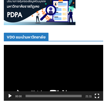
VDO แนะนำมหาวิทยาลัย
ตั
ว
เ
ล่
น
ไ
ฟ
ล์
วิ
00:00
21:11
ดี