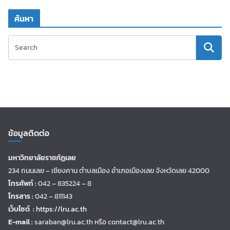
ค้นหา
ข้อมูลติดต่อ
มหาวิทยาลัยราชภัฏเลย
234 ถนนเลย – เชียงคาน ตำบลเมือง อำเภอเมืองเลย จังหวัดเลย 42000
โทรศัพท์ :
042 – 835224 – 8
โทรสาร :
042 – 811143
เว็บไซต์ :
https://lru.ac.th
E-mail :
saraban@lru.ac.th
หรือ contact@lru.ac.th