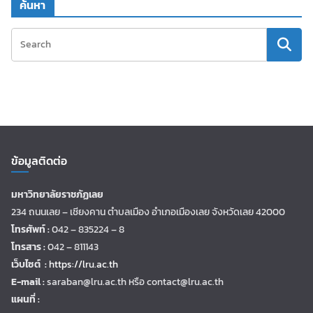
ค้นหา
ข้อมูลติดต่อ
มหาวิทยาลัยราชภัฏเลย
234 ถนนเลย – เชียงคาน ตำบลเมือง อำเภอเมืองเลย จังหวัดเลย 42000
โทรศัพท์ :
042 – 835224 – 8
โทรสาร :
042 – 811143
เว็บไซต์ :
https://lru.ac.th
E-mail :
saraban@lru.ac.th
หรือ contact@lru.ac.th
แผนที่ :