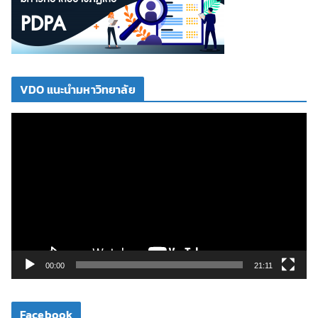
VDO แนะนำมหาวิทยาลัย
ตั
ว
เ
ล่
น
ไ
ฟ
ล์
วิ
00:00
21:11
ดี
โ
Facebook
อ