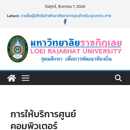
Skip
วันศุกร์, สิงหาคม 7, 2026
to
Latest:
รายชื่อผู้มีสิทธิเข้าพักอาศัยอาคารชุดสำหรับบุคลากร สาย
content
สนับสนุน สังกัดมหาวิทยาลัยราชภัฏเลย ครั้งที่ 2/2569
ม.ราชภัฏเลย ประชุมคณาจารย์ประจำ ครั้งที่ 1/2569
ประกาศผู้ชนะการเสนอราคา จ้างทำปกปริญญาบัตร จำนวน
๑,๙๗๒ ชุด โดยวิธีเฉพาะเจาะจง
ม.ราชภัฏเลย จัดกิจกรรมจิตอาสาบำเพ็ญสาธารณประโยชน์ และ
บำเพ็ญสาธารณกุศล 69
รายชื่อผู้ผ่านการสอบแข่งขันเพื่อเป็นลูกจ้างชั่วคราว (รายวัน)
สังกัดมหาวิทยาลัยราชภัฏเลย ด้วยเงินนอกงบประมาณ ประเภท
เงินรายได้
การให้บริการศูนย์
คอมพิวเตอร์