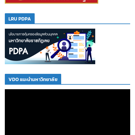
LRU PDPA
VDO แนะนำมหาวิทยาลัย
ตั
ว
เ
ล่
น
ไ