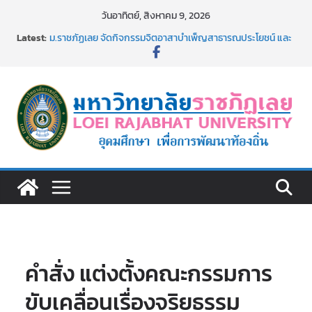
Skip
วันอาทิตย์, สิงหาคม 9, 2026
to
Latest:
ม.ราชภัฏเลย จัดกิจกรรมจิตอาสาบำเพ็ญสาธารณประโยชน์ และ
content
บำเพ็ญสาธารณกุศล 69
รายชื่อผู้ผ่านการสอบแข่งขันเพื่อเป็นลูกจ้างชั่วคราว (รายวัน)
สังกัดมหาวิทยาลัยราชภัฏเลย ด้วยเงินนอกงบประมาณ ประเภท
เงินรายได้
ม.ราชภัฏเลย จัดมหกรรมวิชาการ เปิดบ้าน LRU ครั้งที่ 4 เปิดให้
นักเรียนมัธยมปลายค้นหาสาขาวิชาในฝัน สู่อนาคตที่ใช่
อธิการบดี มรภ.เลย ร่วมประชุมชี้แจงกับคณะอนุกรรมาธิการ
ประจำปีงบประมาณ พ.ศ. 2570
ประกาศผู้ชนะการเสนอราคา จ้างทำปกปริญญาบัตร จำนวน
๑,๙๗๒ ชุด โดยวิธีเฉพาะเจาะจง
คำสั่ง แต่งตั้งคณะกรรมการ
ขับเคลื่อนเรื่องจริยธรรม