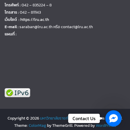
โทรศัพท์ :
042 – 835224 – 8
โทรสาร :
042 – 811143
เว็บไซต์ :
https://lru.ac.th
E-mail :
saraban@lru.ac.th
หรือ contact@lru.ac.th
แผนที่ :
Facebo
Contact Us
Copyright © 2026
มหาวิทยาลัยราชภัฏเลย | LRU
. All rights reserved.
Theme:
ColorMag
by ThemeGrill. Powered by
WordPress
.