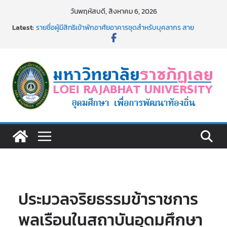
Skip
วันพฤหัสบดี, สิงหาคม 6, 2026
to
Latest:
รายชื่อผู้มีสิทธิเข้าพักอาศัยอาคารชุดสำหรับบุคลากร สาย
content
สนับสนุน สังกัดมหาวิทยาลัยราชภัฏเลย ครั้งที่ 2/2569
ม.ราชภัฏเลย ประชุมคณาจารย์ประจำ ครั้งที่ 1/2569
ประกาศผู้ชนะการเสนอราคา จ้างทำปกปริญญาบัตร จำนวน
๑,๙๗๒ ชุด โดยวิธีเฉพาะเจาะจง
ม.ราชภัฏเลย จัดกิจกรรมจิตอาสาบำเพ็ญสาธารณประโยชน์ และ
บำเพ็ญสาธารณกุศล 69
รายชื่อผู้ผ่านการสอบแข่งขันเพื่อเป็นลูกจ้างชั่วคราว (รายวัน)
สังกัดมหาวิทยาลัยราชภัฏเลย ด้วยเงินนอกงบประมาณ ประเภท
เงินรายได้
ประมวลจริยธรรมข้าราชการ
พลเรือนในสถาบันอุดมศึกษา