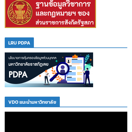
LRU PDPA
VDO แนะนำมหาวิทยาลัย
ตั
ว
เ