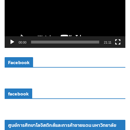
ล่
น
ไ
ฟ
ล์
วิ
00:00
21:11
ดี
โ
Facebook
อ
facebook
ศูนย์การศึกษาโลจิสติกส์และการค้าชายแดน มหาวิทยาลัย