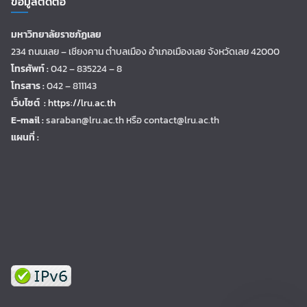
ข้อมูลติดต่อ
มหาวิทยาลัยราชภัฏเลย
234 ถนนเลย – เชียงคาน ตำบลเมือง อำเภอเมืองเลย จังหวัดเลย 42000
โทรศัพท์ :
042 – 835224 – 8
โทรสาร :
042 – 811143
เว็บไซต์ :
https://lru.ac.th
E-mail :
saraban@lru.ac.th
หรือ contact@lru.ac.th
แผนที่ :