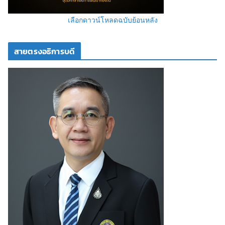
เลือกดาวน์โหลดฉบับย้อนหลัง
สายตรงอธิการบดี