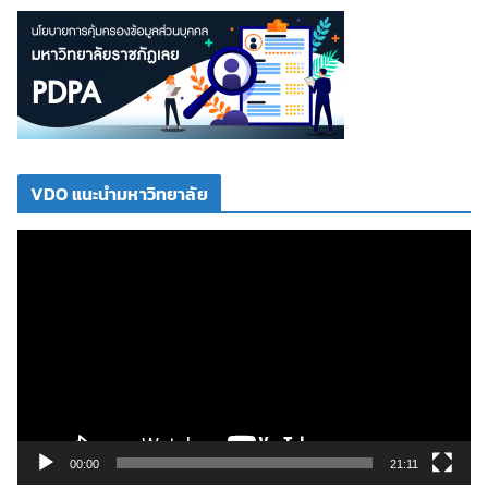
VDO แนะนำมหาวิทยาลัย
ตั
ว
เ
ล่
น
ไ
ฟ
ล์
วิ
00:00
21:11
ดี