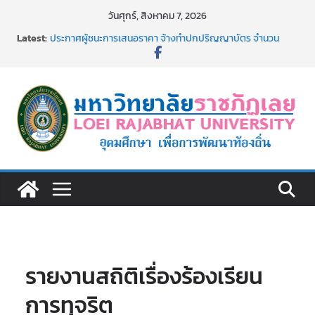
Skip
วันศุกร์, สิงหาคม 7, 2026
to
Latest:
ประกาศผู้ชนะการเสนอราคา จ้างทำปกปริญญาบัตร จำนวน
content
๑,๙๗๒ ชุด โดยวิธีเฉพาะเจาะจง
ม.ราชภัฏเลย จัดกิจกรรมจิตอาสาบำเพ็ญสาธารณประโยชน์ และ
บำเพ็ญสาธารณกุศล 69
รายชื่อผู้ผ่านการสอบแข่งขันเพื่อเป็นลูกจ้างชั่วคราว (รายวัน)
สังกัดมหาวิทยาลัยราชภัฏเลย ด้วยเงินนอกงบประมาณ ประเภท
เงินรายได้
รายชื่อผู้มีสิทธิเข้าพักอาศัยอาคารชุดสำหรับบุคลากร สาย
สนับสนุน สังกัดมหาวิทยาลัยราชภัฏเลย ครั้งที่ 2/2569
ม.ราชภัฏเลย ประชุมคณาจารย์ประจำ ครั้งที่ 1/2569
รายงานสถิติเรื่องร้องเรียน
การทุจริต