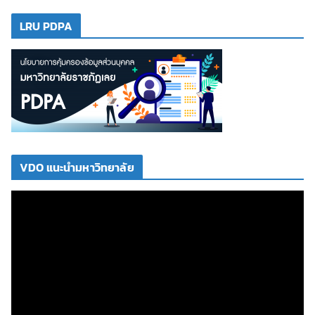
LRU PDPA
VDO แนะนำมหาวิทยาลัย
ตั
ว
เ
ล่
น
ไ
ฟ