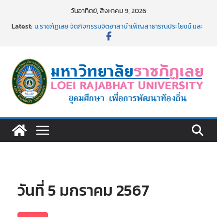
Skip
วันอาทิตย์, สิงหาคม 9, 2026
to
Latest:
ม.ราชภัฏเลย จัดกิจกรรมจิตอาสาบำเพ็ญสาธารณประโยชน์ และ
content
บำเพ็ญสาธารณกุศล 69
รายชื่อผู้ผ่านการสอบแข่งขันเพื่อเป็นลูกจ้างชั่วคราว (รายวัน)
สังกัดมหาวิทยาลัยราชภัฏเลย ด้วยเงินนอกงบประมาณ ประเภท
เงินรายได้
ม.ราชภัฏเลย จัดมหกรรมวิชาการ เปิดบ้าน LRU ครั้งที่ 4 เปิดให้
นักเรียนมัธยมปลายค้นหาสาขาวิชาในฝัน สู่อนาคตที่ใช่
อธิการบดี มรภ.เลย ร่วมประชุมชี้แจงกับคณะอนุกรรมาธิการ
ประจำปีงบประมาณ พ.ศ. 2570
ประกาศผู้ชนะการเสนอราคา จ้างทำปกปริญญาบัตร จำนวน
๑,๙๗๒ ชุด โดยวิธีเฉพาะเจาะจง
วันที่ 5 มกราคม 2567