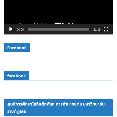
น
ไ
ฟ
ล์
วิ
00:00
21:11
ดี
โ
Facebook
อ
facebook
ศูนย์การศึกษาโลจิสติกส์และการค้าชายแดน มหาวิทยาลัย
ราชภัฏเลย