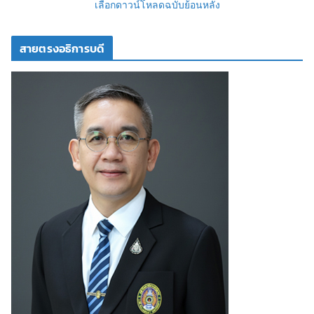
เลือกดาวน์โหลดฉบับย้อนหลัง
สายตรงอธิการบดี