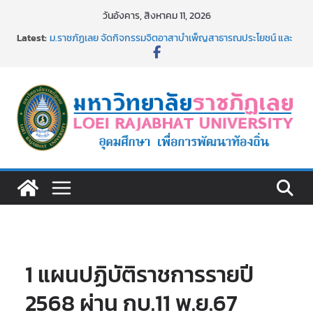
Skip
วันอังคาร, สิงหาคม 11, 2026
to
Latest:
ม.ราชภัฏเลย จัดกิจกรรมจิตอาสาบำเพ็ญสาธารณประโยชน์ และ
content
บำเพ็ญสาธารณกุศล 69
รายชื่อผู้ผ่านการสอบแข่งขันเพื่อเป็นลูกจ้างชั่วคราว (รายวัน)
สังกัดมหาวิทยาลัยราชภัฏเลย ด้วยเงินนอกงบประมาณ ประเภท
เงินรายได้
ม.ราชภัฏเลย จัดมหกรรมวิชาการ เปิดบ้าน LRU ครั้งที่ 4 เปิดให้
นักเรียนมัธยมปลายค้นหาสาขาวิชาในฝัน สู่อนาคตที่ใช่
อธิการบดี มรภ.เลย ร่วมประชุมชี้แจงกับคณะอนุกรรมาธิการ
ประจำปีงบประมาณ พ.ศ. 2570
ประกาศผู้ชนะการเสนอราคา จ้างทำปกปริญญาบัตร จำนวน
๑,๙๗๒ ชุด โดยวิธีเฉพาะเจาะจง
1 แผนปฏิบัติราชการรายปี
2568 ผ่าน กบ.11 พ.ย.67