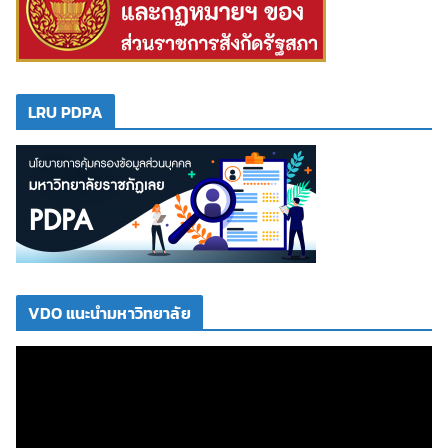
LRU PDPA
VDO แนะนำมหาวิทยาลัย
ตั
ว
เ
ล่