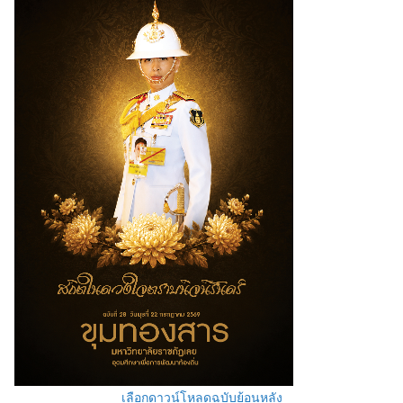
เลือกดาวน์โหลดฉบับย้อนหลัง