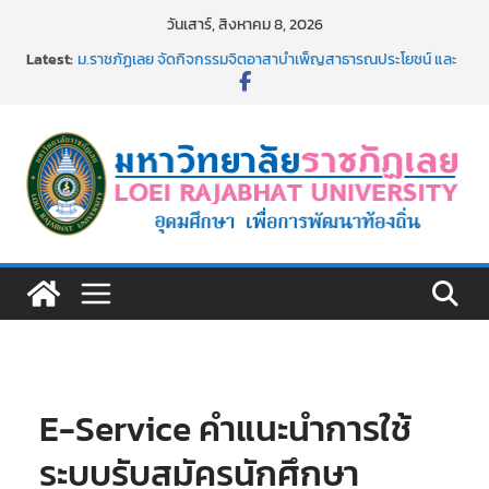
Skip
วันเสาร์, สิงหาคม 8, 2026
to
Latest:
ม.ราชภัฏเลย จัดกิจกรรมจิตอาสาบำเพ็ญสาธารณประโยชน์ และ
content
บำเพ็ญสาธารณกุศล 69
รายชื่อผู้ผ่านการสอบแข่งขันเพื่อเป็นลูกจ้างชั่วคราว (รายวัน)
สังกัดมหาวิทยาลัยราชภัฏเลย ด้วยเงินนอกงบประมาณ ประเภท
เงินรายได้
ม.ราชภัฏเลย จัดมหกรรมวิชาการ เปิดบ้าน LRU ครั้งที่ 4 เปิดให้
นักเรียนมัธยมปลายค้นหาสาขาวิชาในฝัน สู่อนาคตที่ใช่
อธิการบดี มรภ.เลย ร่วมประชุมชี้แจงกับคณะอนุกรรมาธิการ
ประจำปีงบประมาณ พ.ศ. 2570
ประกาศผู้ชนะการเสนอราคา จ้างทำปกปริญญาบัตร จำนวน
๑,๙๗๒ ชุด โดยวิธีเฉพาะเจาะจง
E-Service คำแนะนำการใช้
ระบบรับสมัครนักศึกษา