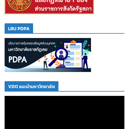
LRU PDPA
VDO แนะนำมหาวิทยาลัย
ตั
ว
เ
ล่
น