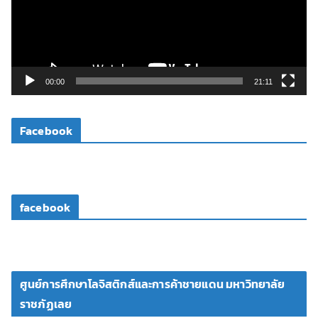
น
ไ
ฟ
ล์
วิ
00:00
21:11
ดี
โ
Facebook
อ
facebook
ศูนย์การศึกษาโลจิสติกส์และการค้าชายแดน มหาวิทยาลัย
ราชภัฏเลย