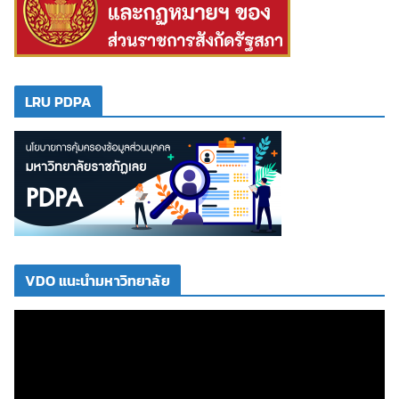
LRU PDPA
VDO แนะนำมหาวิทยาลัย
ตั
ว
เ
ล่