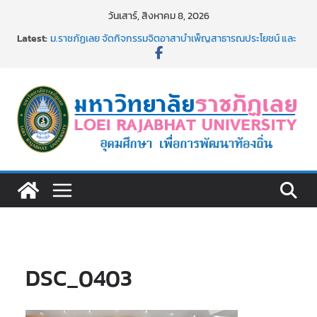
Skip
วันเสาร์, สิงหาคม 8, 2026
to
Latest:
ม.ราชภัฏเลย จัดกิจกรรมจิตอาสาบำเพ็ญสาธารณประโยชน์ และ
content
บำเพ็ญสาธารณกุศล 69
รายชื่อผู้ผ่านการสอบแข่งขันเพื่อเป็นลูกจ้างชั่วคราว (รายวัน)
สังกัดมหาวิทยาลัยราชภัฏเลย ด้วยเงินนอกงบประมาณ ประเภท
เงินรายได้
ม.ราชภัฏเลย จัดมหกรรมวิชาการ เปิดบ้าน LRU ครั้งที่ 4 เปิดให้
นักเรียนมัธยมปลายค้นหาสาขาวิชาในฝัน สู่อนาคตที่ใช่
อธิการบดี มรภ.เลย ร่วมประชุมชี้แจงกับคณะอนุกรรมาธิการ
ประจำปีงบประมาณ พ.ศ. 2570
ประกาศผู้ชนะการเสนอราคา จ้างทำปกปริญญาบัตร จำนวน
๑,๙๗๒ ชุด โดยวิธีเฉพาะเจาะจง
DSC_0403