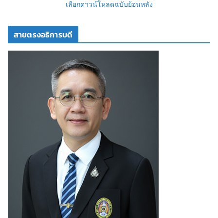
เลือกดาวน์โหลดฉบับย้อนหลัง
สายตรงอธิการบดี