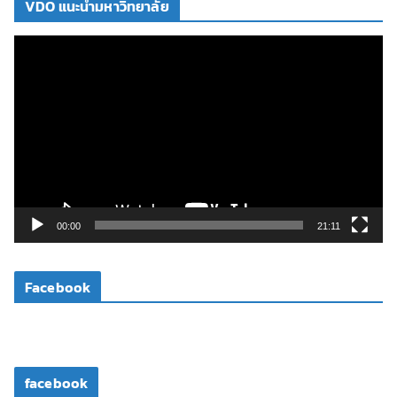
VDO แนะนำมหาวิทยาลัย
ตั
ว
เ
ล่
น
ไ
ฟ
ล์
วิ
00:00
21:11
ดี
โ
Facebook
อ
facebook