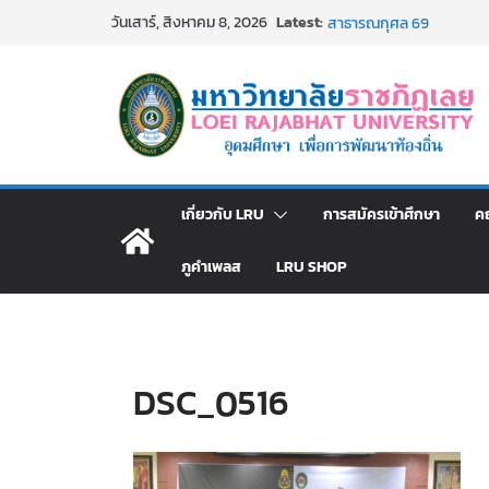
Skip
Latest:
ม.ราชภัฏเลย จัดกิจกรรม
วันเสาร์, สิงหาคม 8, 2026
to
สาธารณกุศล 69
รายชื่อผู้ผ่านการสอบแข่งขั
content
มหาวิทยาลัยราชภัฏเลย ด้
ม.ราชภัฏเลย จัดมหกรรมวิชาก
มัธยมปลายค้นหาสาขาวิชาในฝ
อธิการบดี มรภ.เลย ร่วมป
ปีงบประมาณ พ.ศ. 2570
ประกาศผู้ชนะการเสนอรา
เกี่ยวกับ LRU
การสมัครเข้าศึกษา
ค
โดยวิธีเฉพาะเจาะจง
ภูคำเพลส
LRU SHOP
DSC_0516