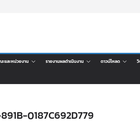
คา จ้างทำปกปริญญาบัตร จำนวน ๑,๙๗๒ ชุด
จิตอาสาบำเพ็ญสาธารณประโยชน์ และบำเพ็ญ
นเพื่อเป็นลูกจ้างชั่วคราว (รายวัน) สังกัด
วยเงินนอกงบประมาณ ประเภทเงินรายได้
าร เปิดบ้าน LRU ครั้งที่ 4 เปิดให้นักเรียน
ัน สู่อนาคตที่ใช่
ระชุมชี้แจงกับคณะอนุกรรมาธิการ ประจำ
ณะและหน่วยงาน
รายงานผลดำเนินงาน
ดาวน์โหลด
วิ
-891B-0187C692D779