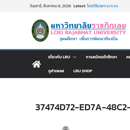
Skip
Latest:
ประกาศผู้ชนะการเสนอรา
วันเสาร์, สิงหาคม 8, 2026
to
โดยวิธีเฉพาะเจาะจง
ม.ราชภัฏเลย จัดกิจกรรม
content
สาธารณกุศล 69
รายชื่อผู้ผ่านการสอบแข่งขั
มหาวิทยาลัยราชภัฏเลย ด้
ม.ราชภัฏเลย จัดมหกรรมวิชาก
มัธยมปลายค้นหาสาขาวิชาในฝ
อธิการบดี มรภ.เลย ร่วมป
เกี่ยวกับ LRU
การสมัครเข้าศึกษา
ค
ปีงบประมาณ พ.ศ. 2570
ภูคำเพลส
LRU SHOP
37474D72-ED7A-48C2