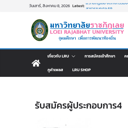
Skip
Latest:
ม.ราชภัฏเลย จัดกิจกรรม
วันเสาร์, สิงหาคม 8, 2026
to
สาธารณกุศล 69
รายชื่อผู้ผ่านการสอบแข่งขั
content
มหาวิทยาลัยราชภัฏเลย ด้
ม.ราชภัฏเลย จัดมหกรรมวิชาก
มัธยมปลายค้นหาสาขาวิชาในฝ
อธิการบดี มรภ.เลย ร่วมป
ปีงบประมาณ พ.ศ. 2570
ประกาศผู้ชนะการเสนอรา
เกี่ยวกับ LRU
การสมัครเข้าศึกษา
ค
โดยวิธีเฉพาะเจาะจง
ภูคำเพลส
LRU SHOP
รับสมัครผู้ประกอบการ4