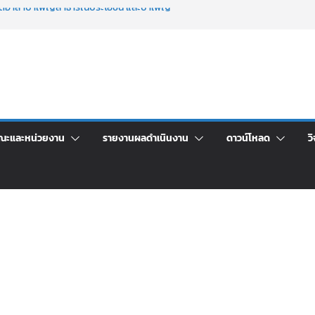
จิตอาสาบำเพ็ญสาธารณประโยชน์ และบำเพ็ญ
นเพื่อเป็นลูกจ้างชั่วคราว (รายวัน) สังกัด
วยเงินนอกงบประมาณ ประเภทเงินรายได้
าร เปิดบ้าน LRU ครั้งที่ 4 เปิดให้นักเรียน
ัน สู่อนาคตที่ใช่
ระชุมชี้แจงกับคณะอนุกรรมาธิการ ประจำ
คา จ้างทำปกปริญญาบัตร จำนวน ๑,๙๗๒ ชุด
ณะและหน่วยงาน
รายงานผลดำเนินงาน
ดาวน์โหลด
วิ