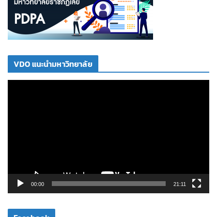
VDO แนะนำมหาวิทยาลัย
ตั
ว
เ
ล่
น
ไ
ฟ
ล์
วิ
00:00
21:11
ดี
โ