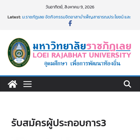
Skip
วันอาทิตย์, สิงหาคม 9, 2026
to
Latest:
ม.ราชภัฏเลย จัดกิจกรรมจิตอาสาบำเพ็ญสาธารณประโยชน์ และ
content
บำเพ็ญสาธารณกุศล 69
รายชื่อผู้ผ่านการสอบแข่งขันเพื่อเป็นลูกจ้างชั่วคราว (รายวัน)
สังกัดมหาวิทยาลัยราชภัฏเลย ด้วยเงินนอกงบประมาณ ประเภท
เงินรายได้
ม.ราชภัฏเลย จัดมหกรรมวิชาการ เปิดบ้าน LRU ครั้งที่ 4 เปิดให้
นักเรียนมัธยมปลายค้นหาสาขาวิชาในฝัน สู่อนาคตที่ใช่
อธิการบดี มรภ.เลย ร่วมประชุมชี้แจงกับคณะอนุกรรมาธิการ
ประจำปีงบประมาณ พ.ศ. 2570
ประกาศผู้ชนะการเสนอราคา จ้างทำปกปริญญาบัตร จำนวน
๑,๙๗๒ ชุด โดยวิธีเฉพาะเจาะจง
รับสมัครผู้ประกอบการ3