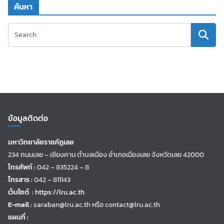
ค้นหา
ข้อมูลติดต่อ
มหาวิทยาลัยราชภัฏเลย
234 ถนนเลย – เชียงคาน ตำบลเมือง อำเภอเมืองเลย จังหวัดเลย 42000
โทรศัพท์ :
042 – 835224 – 8
โทรสาร :
042 – 811143
เว็บไซต์ :
https://lru.ac.th
E-mail :
saraban@lru.ac.th
หรือ contact@lru.ac.th
แผนที่ :