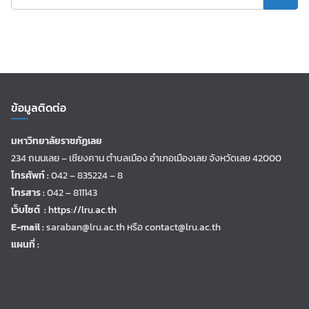
ข้อมูลติดต่อ
มหาวิทยาลัยราชภัฏเลย
234 ถนนเลย – เชียงคาน ตำบลเมือง อำเภอเมืองเลย จังหวัดเลย 42000
โทรศัพท์ :
042 – 835224 – 8
โทรสาร :
042 – 811143
เว็บไซต์ :
https://lru.ac.th
E-mail :
saraban@lru.ac.th
หรือ contact@lru.ac.th
แผนที่ :