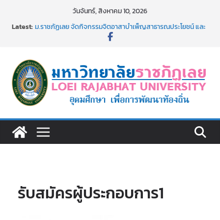
Skip
วันจันทร์, สิงหาคม 10, 2026
to
Latest:
ม.ราชภัฏเลย จัดกิจกรรมจิตอาสาบำเพ็ญสาธารณประโยชน์ และ
content
บำเพ็ญสาธารณกุศล 69
รายชื่อผู้ผ่านการสอบแข่งขันเพื่อเป็นลูกจ้างชั่วคราว (รายวัน)
สังกัดมหาวิทยาลัยราชภัฏเลย ด้วยเงินนอกงบประมาณ ประเภท
เงินรายได้
ม.ราชภัฏเลย จัดมหกรรมวิชาการ เปิดบ้าน LRU ครั้งที่ 4 เปิดให้
นักเรียนมัธยมปลายค้นหาสาขาวิชาในฝัน สู่อนาคตที่ใช่
อธิการบดี มรภ.เลย ร่วมประชุมชี้แจงกับคณะอนุกรรมาธิการ
ประจำปีงบประมาณ พ.ศ. 2570
ประกาศผู้ชนะการเสนอราคา จ้างทำปกปริญญาบัตร จำนวน
๑,๙๗๒ ชุด โดยวิธีเฉพาะเจาะจง
รับสมัครผู้ประกอบการ1