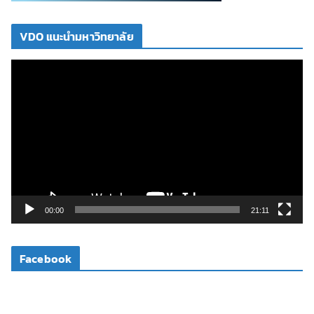
VDO แนะนำมหาวิทยาลัย
ตั
ว
เ
ล่
น
ไ
ฟ
ล์
วิ
00:00
21:11
ดี
โ
Facebook
อ