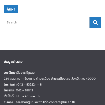
ค้นหา
ข้อมูลติดต่อ
มหาวิทยาลัยราชภัฏเลย
234 ถนนเลย – เชียงคาน ตำบลเมือง อำเภอเมืองเลย จังหวัดเลย 42000
โทรศัพท์ :
042 – 835224 – 8
โทรสาร :
042 – 811143
เว็บไซต์ :
https://lru.ac.th
E-mail :
saraban@lru.ac.th
หรือ contact@lru.ac.th