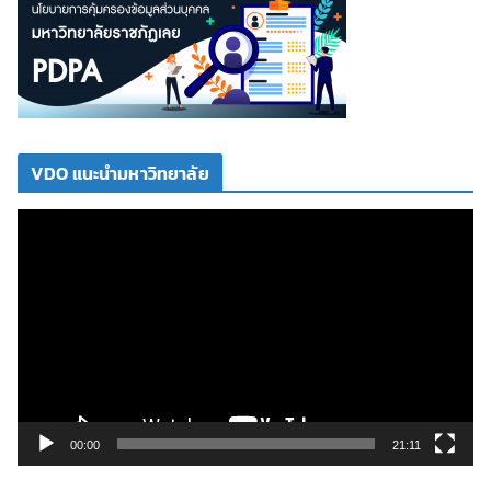
VDO แนะนำมหาวิทยาลัย
ตั
ว
เ
ล่
น
ไ
ฟ
ล์
วิ
00:00
21:11
ดี