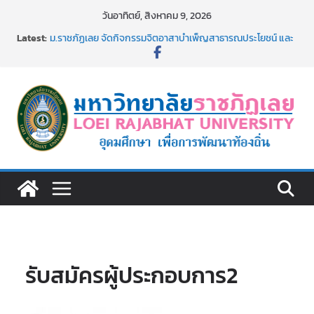
Skip
วันอาทิตย์, สิงหาคม 9, 2026
to
Latest:
ม.ราชภัฏเลย จัดกิจกรรมจิตอาสาบำเพ็ญสาธารณประโยชน์ และ
content
บำเพ็ญสาธารณกุศล 69
รายชื่อผู้ผ่านการสอบแข่งขันเพื่อเป็นลูกจ้างชั่วคราว (รายวัน)
สังกัดมหาวิทยาลัยราชภัฏเลย ด้วยเงินนอกงบประมาณ ประเภท
เงินรายได้
ม.ราชภัฏเลย จัดมหกรรมวิชาการ เปิดบ้าน LRU ครั้งที่ 4 เปิดให้
นักเรียนมัธยมปลายค้นหาสาขาวิชาในฝัน สู่อนาคตที่ใช่
อธิการบดี มรภ.เลย ร่วมประชุมชี้แจงกับคณะอนุกรรมาธิการ
ประจำปีงบประมาณ พ.ศ. 2570
ประกาศผู้ชนะการเสนอราคา จ้างทำปกปริญญาบัตร จำนวน
๑,๙๗๒ ชุด โดยวิธีเฉพาะเจาะจง
รับสมัครผู้ประกอบการ2