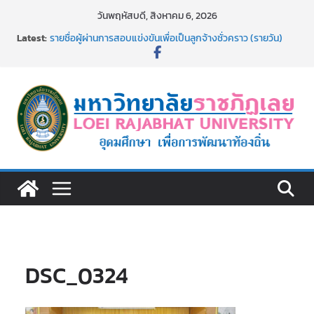
Skip
วันพฤหัสบดี, สิงหาคม 6, 2026
to
ม.ราชภัฏเลย จัดกิจกรรมจิตอาสาบำเพ็ญสาธารณประโยชน์ และ
Latest:
content
บำเพ็ญสาธารณกุศล 69
รายชื่อผู้ผ่านการสอบแข่งขันเพื่อเป็นลูกจ้างชั่วคราว (รายวัน)
สังกัดมหาวิทยาลัยราชภัฏเลย ด้วยเงินนอกงบประมาณ ประเภท
เงินรายได้
รายชื่อผู้มีสิทธิเข้าพักอาศัยอาคารชุดสำหรับบุคลากร สาย
สนับสนุน สังกัดมหาวิทยาลัยราชภัฏเลย ครั้งที่ 2/2569
ม.ราชภัฏเลย ประชุมคณาจารย์ประจำ ครั้งที่ 1/2569
ประกาศผู้ชนะการเสนอราคา จ้างทำปกปริญญาบัตร จำนวน
๑,๙๗๒ ชุด โดยวิธีเฉพาะเจาะจง
DSC_0324