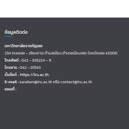
ข้อมูลติดต่อ
มหาวิทยาลัยราชภัฏเลย
234 ถนนเลย – เชียงคาน ตำบลเมือง อำเภอเมืองเลย จังหวัดเลย 42000
โทรศัพท์ :
042 – 835224 – 8
โทรสาร :
042 – 811143
เว็บไซต์ :
https://lru.ac.th
E-mail :
saraban@lru.ac.th
หรือ contact@lru.ac.th
แผนที่ :