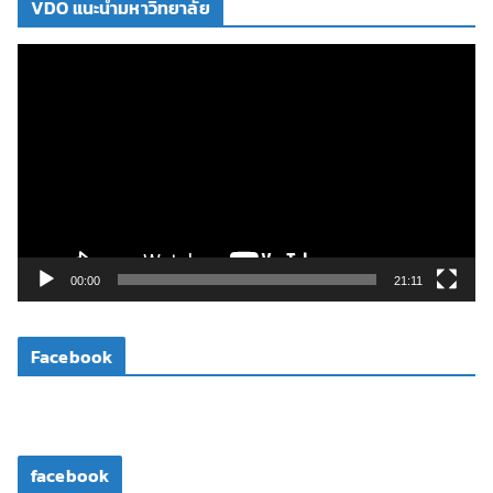
VDO แนะนำมหาวิทยาลัย
ตั
ว
เ
ล่
น
ไ
ฟ
ล์
วิ
00:00
21:11
ดี
โ
Facebook
อ
facebook