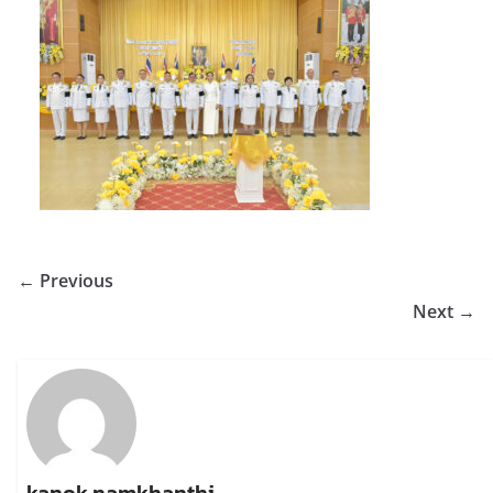
← Previous
Next →
kanok namkhanthi