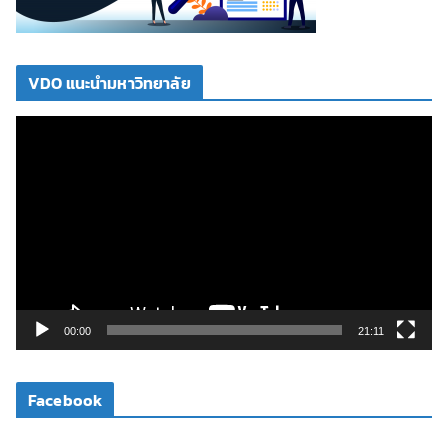
VDO แนะนำมหาวิทยาลัย
ตั
ว
เ
ล่
น
ไ
ฟ
ล์
วิ
00:00
21:11
ดี
โ
Facebook
อ