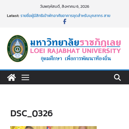
Skip
วันพฤหัสบดี, สิงหาคม 6, 2026
to
Latest:
รายชื่อผู้มีสิทธิเข้าพักอาศัยอาคารชุดสำหรับบุคลากร สาย
content
สนับสนุน สังกัดมหาวิทยาลัยราชภัฏเลย ครั้งที่ 2/2569
ม.ราชภัฏเลย ประชุมคณาจารย์ประจำ ครั้งที่ 1/2569
ประกาศผู้ชนะการเสนอราคา จ้างทำปกปริญญาบัตร จำนวน
๑,๙๗๒ ชุด โดยวิธีเฉพาะเจาะจง
ม.ราชภัฏเลย จัดกิจกรรมจิตอาสาบำเพ็ญสาธารณประโยชน์ และ
บำเพ็ญสาธารณกุศล 69
รายชื่อผู้ผ่านการสอบแข่งขันเพื่อเป็นลูกจ้างชั่วคราว (รายวัน)
สังกัดมหาวิทยาลัยราชภัฏเลย ด้วยเงินนอกงบประมาณ ประเภท
เงินรายได้
DSC_0326