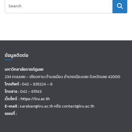
ข้อมูลติดต่อ
มหาวิทยาลัยราชภัฏเลย
234 ถนนเลย – เชียงคาน ตำบลเมือง อำเภอเมืองเลย จังหวัดเลย 42000
โทรศัพท์ :
042 – 835224 – 8
โทรสาร :
042 – 811143
เว็บไซต์ :
https://lru.ac.th
E-mail :
saraban@lru.ac.th
หรือ contact@lru.ac.th
แผนที่ :