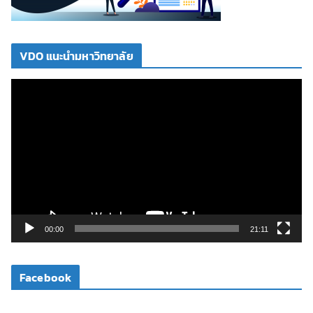
VDO แนะนำมหาวิทยาลัย
ตั
ว
เ
ล่
น
ไ
ฟ
ล์
วิ
00:00
21:11
ดี
โ
Facebook
อ