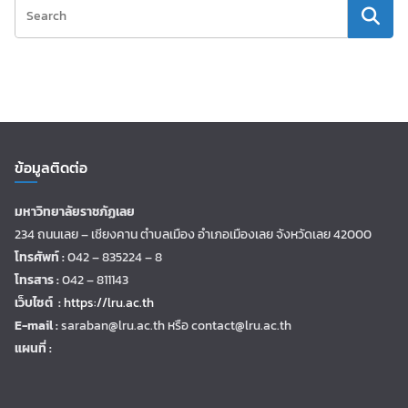
ข้อมูลติดต่อ
มหาวิทยาลัยราชภัฏเลย
234 ถนนเลย – เชียงคาน ตำบลเมือง อำเภอเมืองเลย จังหวัดเลย 42000
โทรศัพท์ :
042 – 835224 – 8
โทรสาร :
042 – 811143
เว็บไซต์ :
https://lru.ac.th
E-mail :
saraban@lru.ac.th
หรือ contact@lru.ac.th
แผนที่ :