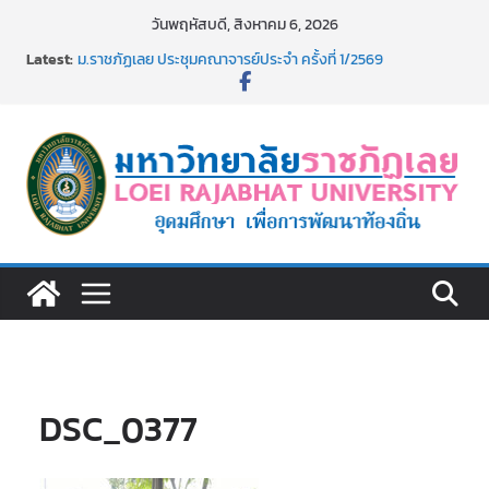
Skip
วันพฤหัสบดี, สิงหาคม 6, 2026
รายชื่อผู้มีสิทธิเข้าพักอาศัยอาคารชุดสำหรับบุคลากร สาย
to
Latest:
สนับสนุน สังกัดมหาวิทยาลัยราชภัฏเลย ครั้งที่ 2/2569
content
ม.ราชภัฏเลย ประชุมคณาจารย์ประจำ ครั้งที่ 1/2569
ประกาศผู้ชนะการเสนอราคา จ้างทำปกปริญญาบัตร จำนวน
๑,๙๗๒ ชุด โดยวิธีเฉพาะเจาะจง
ม.ราชภัฏเลย จัดกิจกรรมจิตอาสาบำเพ็ญสาธารณประโยชน์ และ
บำเพ็ญสาธารณกุศล 69
รายชื่อผู้ผ่านการสอบแข่งขันเพื่อเป็นลูกจ้างชั่วคราว (รายวัน)
สังกัดมหาวิทยาลัยราชภัฏเลย ด้วยเงินนอกงบประมาณ ประเภท
เงินรายได้
DSC_0377