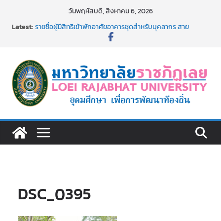
Skip
วันพฤหัสบดี, สิงหาคม 6, 2026
to
Latest:
รายชื่อผู้มีสิทธิเข้าพักอาศัยอาคารชุดสำหรับบุคลากร สาย
content
สนับสนุน สังกัดมหาวิทยาลัยราชภัฏเลย ครั้งที่ 2/2569
ม.ราชภัฏเลย ประชุมคณาจารย์ประจำ ครั้งที่ 1/2569
ประกาศผู้ชนะการเสนอราคา จ้างทำปกปริญญาบัตร จำนวน
๑,๙๗๒ ชุด โดยวิธีเฉพาะเจาะจง
ม.ราชภัฏเลย จัดกิจกรรมจิตอาสาบำเพ็ญสาธารณประโยชน์ และ
บำเพ็ญสาธารณกุศล 69
รายชื่อผู้ผ่านการสอบแข่งขันเพื่อเป็นลูกจ้างชั่วคราว (รายวัน)
สังกัดมหาวิทยาลัยราชภัฏเลย ด้วยเงินนอกงบประมาณ ประเภท
เงินรายได้
DSC_0395