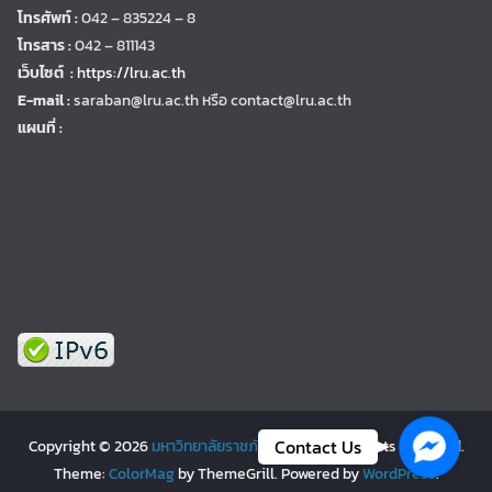
โทรศัพท์ :
042 – 835224 – 8
โทรสาร :
042 – 811143
เว็บไซต์ :
https://lru.ac.th
E-mail :
saraban@lru.ac.th
หรือ contact@lru.ac.th
แผนที่ :
Facebo
Contact Us
Copyright © 2026
มหาวิทยาลัยราชภัฏเลย | LRU
. All rights reserved.
Theme:
ColorMag
by ThemeGrill. Powered by
WordPress
.