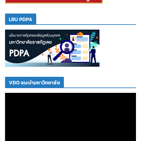
LRU PDPA
VDO แนะนำมหาวิทยาลัย
ตั
ว
เ
ล่
น
ไ