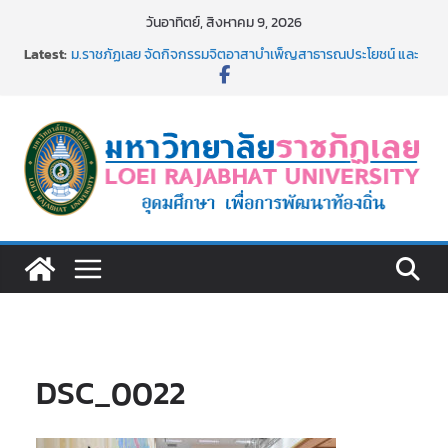
Skip
วันอาทิตย์, สิงหาคม 9, 2026
to
Latest:
ม.ราชภัฏเลย จัดกิจกรรมจิตอาสาบำเพ็ญสาธารณประโยชน์ และ
content
บำเพ็ญสาธารณกุศล 69
รายชื่อผู้ผ่านการสอบแข่งขันเพื่อเป็นลูกจ้างชั่วคราว (รายวัน)
สังกัดมหาวิทยาลัยราชภัฏเลย ด้วยเงินนอกงบประมาณ ประเภท
เงินรายได้
ม.ราชภัฏเลย จัดมหกรรมวิชาการ เปิดบ้าน LRU ครั้งที่ 4 เปิดให้
นักเรียนมัธยมปลายค้นหาสาขาวิชาในฝัน สู่อนาคตที่ใช่
อธิการบดี มรภ.เลย ร่วมประชุมชี้แจงกับคณะอนุกรรมาธิการ
ประจำปีงบประมาณ พ.ศ. 2570
ประกาศผู้ชนะการเสนอราคา จ้างทำปกปริญญาบัตร จำนวน
๑,๙๗๒ ชุด โดยวิธีเฉพาะเจาะจง
DSC_0022