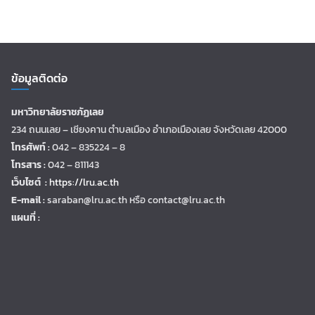
ข้อมูลติดต่อ
มหาวิทยาลัยราชภัฏเลย
234 ถนนเลย – เชียงคาน ตำบลเมือง อำเภอเมืองเลย จังหวัดเลย 42000
โทรศัพท์ :
042 – 835224 – 8
โทรสาร :
042 – 811143
เว็บไซต์ :
https://lru.ac.th
E-mail :
saraban@lru.ac.th
หรือ contact@lru.ac.th
แผนที่ :