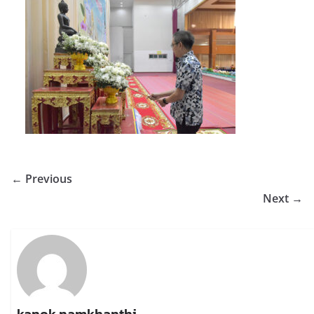
← Previous
Next →
kanok namkhanthi