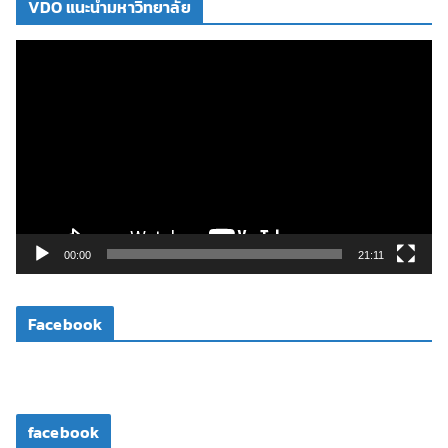
VDO แนะนำมหาวิทยาลัย
ตั
ว
เ
ล่
น
ไ
ฟ
ล์
วิ
00:00
21:11
ดี
โ
Facebook
อ
facebook