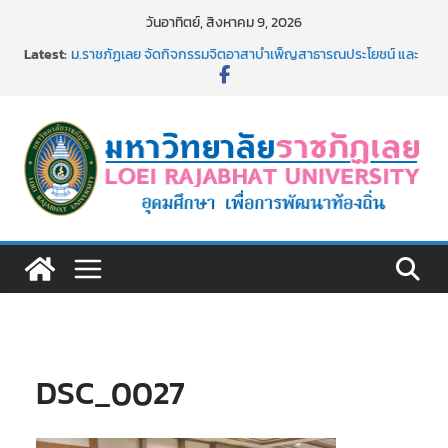
Skip
วันอาทิตย์, สิงหาคม 9, 2026
to
Latest:
ม.ราชภัฏเลย จัดกิจกรรมจิตอาสาบำเพ็ญสาธารณประโยชน์ และ
content
บำเพ็ญสาธารณกุศล 69
รายชื่อผู้ผ่านการสอบแข่งขันเพื่อเป็นลูกจ้างชั่วคราว (รายวัน)
สังกัดมหาวิทยาลัยราชภัฏเลย ด้วยเงินนอกงบประมาณ ประเภท
เงินรายได้
ม.ราชภัฏเลย จัดมหกรรมวิชาการ เปิดบ้าน LRU ครั้งที่ 4 เปิดให้
นักเรียนมัธยมปลายค้นหาสาขาวิชาในฝัน สู่อนาคตที่ใช่
อธิการบดี มรภ.เลย ร่วมประชุมชี้แจงกับคณะอนุกรรมาธิการ
ประจำปีงบประมาณ พ.ศ. 2570
ประกาศผู้ชนะการเสนอราคา จ้างทำปกปริญญาบัตร จำนวน
๑,๙๗๒ ชุด โดยวิธีเฉพาะเจาะจง
DSC_0027