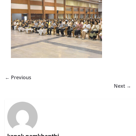
← Previous
Next →
kanok namkhanthi