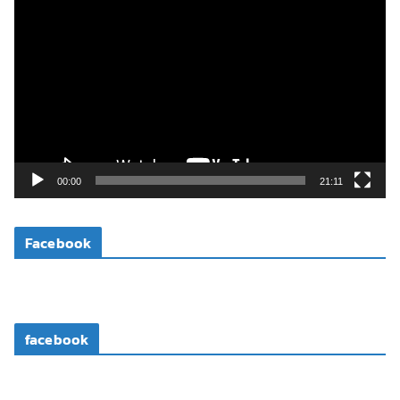
ว
เ
ล่
น
ไ
ฟ
ล์
วิ
00:00
21:11
ดี
โ
Facebook
อ
facebook