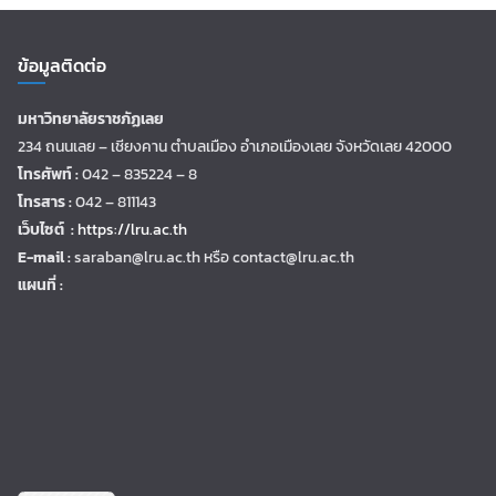
ข้อมูลติดต่อ
มหาวิทยาลัยราชภัฏเลย
234 ถนนเลย – เชียงคาน ตำบลเมือง อำเภอเมืองเลย จังหวัดเลย 42000
โทรศัพท์ :
042 – 835224 – 8
โทรสาร :
042 – 811143
เว็บไซต์ :
https://lru.ac.th
E-mail :
saraban@lru.ac.th
หรือ contact@lru.ac.th
แผนที่ :