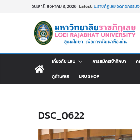
Skip
Latest:
ม.ราชภัฏเลย จัดกิจกรรม
วันเสาร์, สิงหาคม 8, 2026
to
สาธารณกุศล 69
รายชื่อผู้ผ่านการสอบแข่งขั
content
มหาวิทยาลัยราชภัฏเลย ด้
ม.ราชภัฏเลย จัดมหกรรมวิชาก
มัธยมปลายค้นหาสาขาวิชาในฝ
อธิการบดี มรภ.เลย ร่วมป
ปีงบประมาณ พ.ศ. 2570
ประกาศผู้ชนะการเสนอรา
เกี่ยวกับ LRU
การสมัครเข้าศึกษา
ค
โดยวิธีเฉพาะเจาะจง
ภูคำเพลส
LRU SHOP
DSC_0622