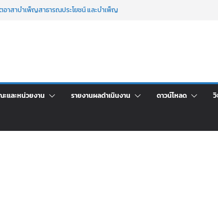
จิตอาสาบำเพ็ญสาธารณประโยชน์ และบำเพ็ญ
นเพื่อเป็นลูกจ้างชั่วคราว (รายวัน) สังกัด
วยเงินนอกงบประมาณ ประเภทเงินรายได้
าร เปิดบ้าน LRU ครั้งที่ 4 เปิดให้นักเรียน
ัน สู่อนาคตที่ใช่
ระชุมชี้แจงกับคณะอนุกรรมาธิการ ประจำ
คา จ้างทำปกปริญญาบัตร จำนวน ๑,๙๗๒ ชุด
ณะและหน่วยงาน
รายงานผลดำเนินงาน
ดาวน์โหลด
วิ