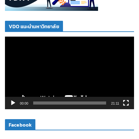
VDO แนะนำมหาวิทยาลัย
ตั
ว
เ
ล่
น
ไ
ฟ
ล์
วิ
00:00
21:11
ดี
โ
Facebook
อ