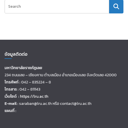
ข้อมูลติดต่อ
มหาวิทยาลัยราชภัฏเลย
234 ถนนเลย – เชียงคาน ตำบลเมือง อำเภอเมืองเลย จังหวัดเลย 42000
โทรศัพท์ :
042 – 835224 – 8
โทรสาร :
042 – 811143
เว็บไซต์ :
https://lru.ac.th
E-mail :
saraban@lru.ac.th
หรือ contact@lru.ac.th
แผนที่ :