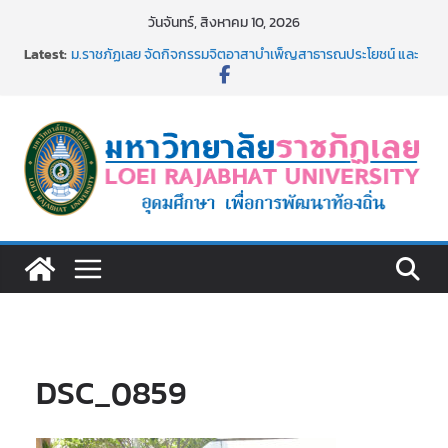
Skip
วันจันทร์, สิงหาคม 10, 2026
to
Latest:
ม.ราชภัฏเลย จัดกิจกรรมจิตอาสาบำเพ็ญสาธารณประโยชน์ และ
content
บำเพ็ญสาธารณกุศล 69
รายชื่อผู้ผ่านการสอบแข่งขันเพื่อเป็นลูกจ้างชั่วคราว (รายวัน)
สังกัดมหาวิทยาลัยราชภัฏเลย ด้วยเงินนอกงบประมาณ ประเภท
เงินรายได้
ม.ราชภัฏเลย จัดมหกรรมวิชาการ เปิดบ้าน LRU ครั้งที่ 4 เปิดให้
นักเรียนมัธยมปลายค้นหาสาขาวิชาในฝัน สู่อนาคตที่ใช่
อธิการบดี มรภ.เลย ร่วมประชุมชี้แจงกับคณะอนุกรรมาธิการ
ประจำปีงบประมาณ พ.ศ. 2570
ประกาศผู้ชนะการเสนอราคา จ้างทำปกปริญญาบัตร จำนวน
๑,๙๗๒ ชุด โดยวิธีเฉพาะเจาะจง
DSC_0859