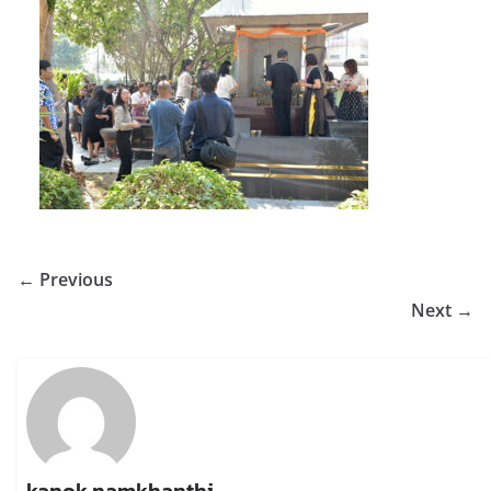
← Previous
Next →
kanok namkhanthi