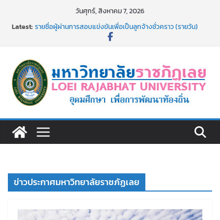
Skip
วันศุกร์, สิงหาคม 7, 2026
to
Latest:
รายชื่อผู้ผ่านการสอบแข่งขันเพื่อเป็นลูกจ้างชั่วคราว (รายวัน)
content
สังกัดมหาวิทยาลัยราชภัฏเลย ด้วยเงินนอกงบประมาณ ประเภท
เงินรายได้
รายชื่อผู้มีสิทธิเข้าพักอาศัยอาคารชุดสำหรับบุคลากร สาย
สนับสนุน สังกัดมหาวิทยาลัยราชภัฏเลย ครั้งที่ 2/2569
ม.ราชภัฏเลย ประชุมคณาจารย์ประจำ ครั้งที่ 1/2569
ประกาศผู้ชนะการเสนอราคา จ้างทำปกปริญญาบัตร จำนวน
๑,๙๗๒ ชุด โดยวิธีเฉพาะเจาะจง
ม.ราชภัฏเลย จัดกิจกรรมจิตอาสาบำเพ็ญสาธารณประโยชน์ และ
บำเพ็ญสาธารณกุศล 69
ข่าวประกาศมหาวิทยาลัยราชภัฏเลย