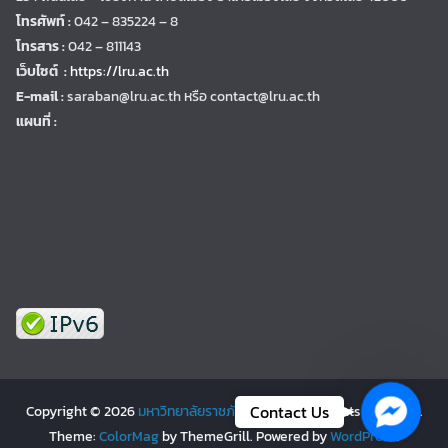
โทรศัพท์ :
042 – 835224 – 8
โทรสาร :
042 – 811143
เว็บไซต์ :
https://lru.ac.th
E-mail :
saraban@lru.ac.th
หรือ contact@lru.ac.th
แผนที่ :
Facebo
Contact Us
Copyright © 2026
มหาวิทยาลัยราชภัฏเลย | LRU
. All rights reserved.
Theme:
ColorMag
by ThemeGrill. Powered by
WordPress
.