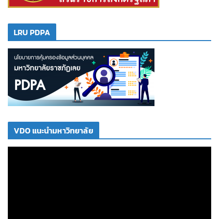
LRU PDPA
VDO แนะนำมหาวิทยาลัย
ตั
ว
เ
ล่
น
ไ