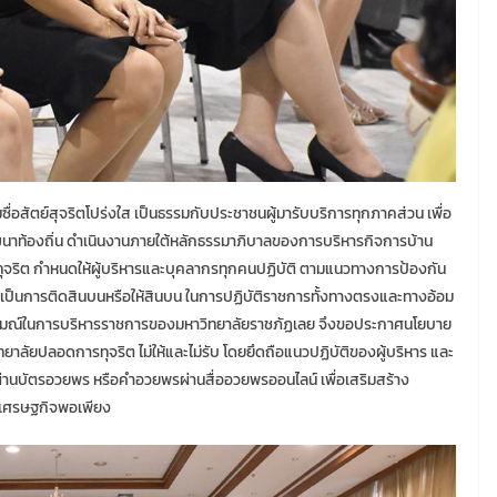
ื่อสัตย์สุจริตโปร่งใส เป็นธรรมกับประชาชนผู้มารับบริการทุกภาคส่วน เพื่อ
พัฒนาท้องถิ่น ดำเนินงานภายใต้หลักธรรมาภิบาลของการบริหารกิจการบ้าน
ทุจริต กำหนดให้ผู้บริหารและบุคลากรทุกคนปฏิบัติ ตามแนวทางการป้องกัน
 เป็นการติดสินบนหรือให้สินบน ในการปฏิบัติราชการทั้งทางตรงและทางอ้อม
นเจตนารมณ์ในการบริหารราชการของมหาวิทยาลัยราชภัฏเลย จึงขอประกาศนโยบาย
ยาลัยปลอดการทุจริต ไม่ให้และไม่รับ โดยยึดถือแนวปฏิบัติของผู้บริหาร และ
านบัตรอวยพร หรือคำอวยพรผ่านสื่ออวยพรออนไลน์ เพื่อเสริมสร้าง
าเศรษฐกิจพอเพียง