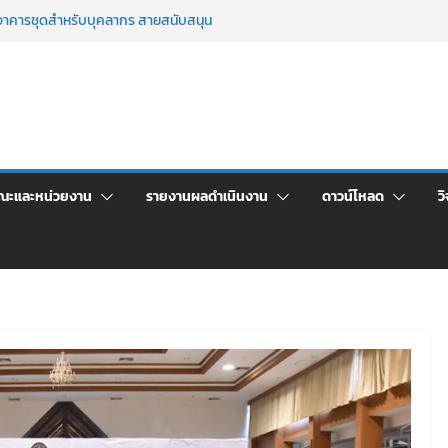
เพื่อเป็นลูกจ้างชั่วคราว (รายวัน) สังกัด
วยเงินนอกงบประมาณ ประเภทเงินรายได้
าศัยอาคารชุดสำหรับบุคลากร สายสนับสนุน
 ครั้งที่ 2/2569
์ประจำ ครั้งที่ 1/2569
า จ้างทำปกปริญญาบัตร จำนวน ๑,๙๗๒ ชุด
จิตอาสาบำเพ็ญสาธารณประโยชน์ และบำเพ็ญ
ณะและหน่วยงาน
รายงานผลดำเนินงาน
ดาวน์โหลด
วิ