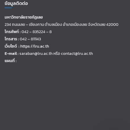
ข้อมูลติดต่อ
มหาวิทยาลัยราชภัฏเลย
234 ถนนเลย – เชียงคาน ตำบลเมือง อำเภอเมืองเลย จังหวัดเลย 42000
โทรศัพท์ :
042 – 835224 – 8
โทรสาร :
042 – 811143
เว็บไซต์ :
https://lru.ac.th
E-mail :
saraban@lru.ac.th
หรือ contact@lru.ac.th
แผนที่ :