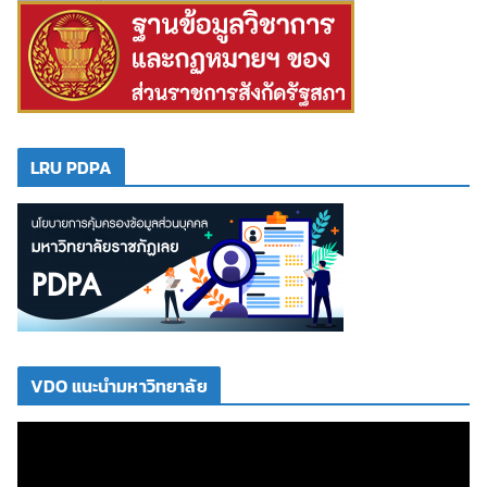
LRU PDPA
VDO แนะนำมหาวิทยาลัย
ตั
ว