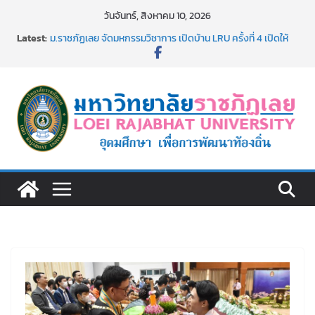
Skip
วันจันทร์, สิงหาคม 10, 2026
รายชื่อผู้ผ่านการสอบแข่งขันเพื่อเป็นลูกจ้างชั่วคราว (รายวัน)
to
Latest:
สังกัดมหาวิทยาลัยราชภัฏเลย ด้วยเงินนอกงบประมาณ ประเภท
content
เงินรายได้
ม.ราชภัฏเลย จัดมหกรรมวิชาการ เปิดบ้าน LRU ครั้งที่ 4 เปิดให้
นักเรียนมัธยมปลายค้นหาสาขาวิชาในฝัน สู่อนาคตที่ใช่
อธิการบดี มรภ.เลย ร่วมประชุมชี้แจงกับคณะอนุกรรมาธิการ
ประจำปีงบประมาณ พ.ศ. 2570
ประกาศผู้ชนะการเสนอราคา จ้างทำปกปริญญาบัตร จำนวน
๑,๙๗๒ ชุด โดยวิธีเฉพาะเจาะจง
ม.ราชภัฏเลย จัดกิจกรรมจิตอาสาบำเพ็ญสาธารณประโยชน์ และ
บำเพ็ญสาธารณกุศล 69