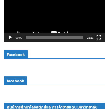
เ
ล่
น
ไ
ฟ
ล์
วิ
00:00
21:11
ดี
โ
Facebook
อ
facebook
ศูนย์การศึกษาโลจิสติกส์และการค้าชายแดน มหาวิทยาลัย