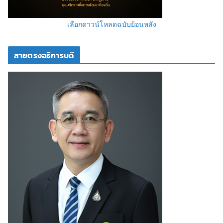
เลือกดาวน์โหลดฉบับย้อนหลัง
สายตรงอธิการบดี