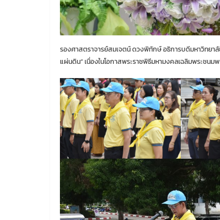
รองศาสตราจารย์สมเจตน์ ดวงพิทักษ์ อธิการบดีมหาวิทยาลั
แผ่นดิน” เนื่องในโอกาสพระราชพิธีมหามงคลเฉลิมพระชนมพร