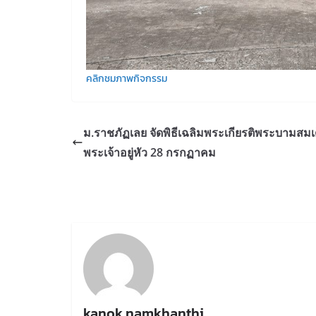
คลิกชมภาพกิจกรรม
ม.ราชภัฏเลย จัดพิธีเฉลิมพระเกียรติพระบามสมเ
พระเจ้าอยู่หัว 28 กรกฏาคม
kanok namkhanthi