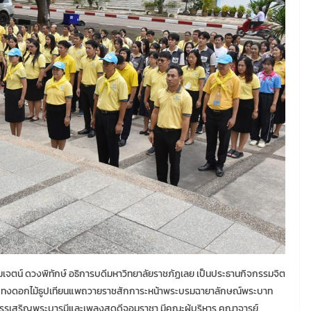
เจตน์ ดวงพิทักษ์ อธิการบดีมหาวิทยาลัยราชภัฏเลย เป็นประธานกิจกรรมจิต
กระทงดอกไม้ธูปเทียนแพถวายราชสักการะหน้าพระบรมฉายาลักษณ์พระบาท
สรรเสริญพระบารมีและเพลงสดุดีจอมราชา มีคณะผู้บริหาร คณาจารย์