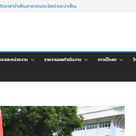
รมจิตอาสาบำเพ็ญสาธารณประโยชน์ และบำเพ็ญ
ันเพื่อเป็นลูกจ้างชั่วคราว (รายวัน) สังกัด
ด้วยเงินนอกงบประมาณ ประเภทเงินรายได้
าการ เปิดบ้าน LRU ครั้งที่ 4 เปิดให้นักเรียน
นฝัน สู่อนาคตที่ใช่
ประชุมชี้แจงกับคณะอนุกรรมาธิการ ประจำ
าคา จ้างทำปกปริญญาบัตร จำนวน ๑,๙๗๒ ชุด
ณะและหน่วยงาน
รายงานผลดำเนินงาน
ดาวน์โหลด
วิ