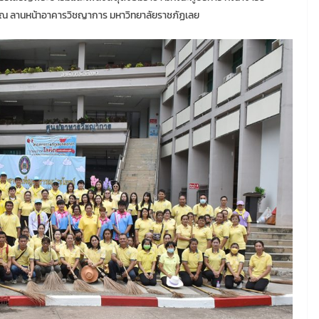
ม ณ ลานหน้าอาคารวิชญาการ มหาวิทยาลัยราชภัฏเลย