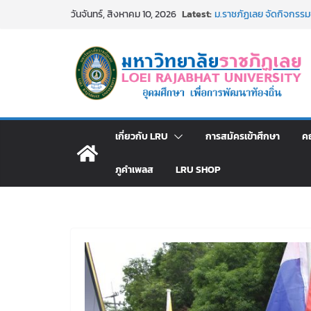
Skip
Latest:
ม.ราชภัฏเลย จัดกิจกร
วันจันทร์, สิงหาคม 10, 2026
to
สาธารณกุศล 69
รายชื่อผู้ผ่านการสอบแข่งข
content
มหาวิทยาลัยราชภัฏเลย 
ม.ราชภัฏเลย จัดมหกรรมวิช
มัธยมปลายค้นหาสาขาวิชาใ
อธิการบดี มรภ.เลย ร่วม
ปีงบประมาณ พ.ศ. 2570
ประกาศผู้ชนะการเสนอร
เกี่ยวกับ LRU
การสมัครเข้าศึกษา
ค
โดยวิธีเฉพาะเจาะจง
ภูคำเพลส
LRU SHOP