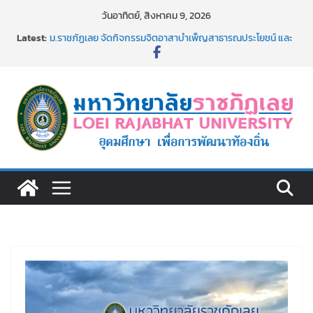
Skip
วันอาทิตย์, สิงหาคม 9, 2026
to
Latest:
ม.ราชภัฏเลย จัดกิจกรรมจิตอาสาบำเพ็ญสาธารณประโยชน์ และ
content
บำเพ็ญสาธารณกุศล 69
รายชื่อผู้ผ่านการสอบแข่งขันเพื่อเป็นลูกจ้างชั่วคราว (รายวัน)
สังกัดมหาวิทยาลัยราชภัฏเลย ด้วยเงินนอกงบประมาณ ประเภท
เงินรายได้
ม.ราชภัฏเลย จัดมหกรรมวิชาการ เปิดบ้าน LRU ครั้งที่ 4 เปิดให้
นักเรียนมัธยมปลายค้นหาสาขาวิชาในฝัน สู่อนาคตที่ใช่
อธิการบดี มรภ.เลย ร่วมประชุมชี้แจงกับคณะอนุกรรมาธิการ
ประจำปีงบประมาณ พ.ศ. 2570
ประกาศผู้ชนะการเสนอราคา จ้างทำปกปริญญาบัตร จำนวน
๑,๙๗๒ ชุด โดยวิธีเฉพาะเจาะจง