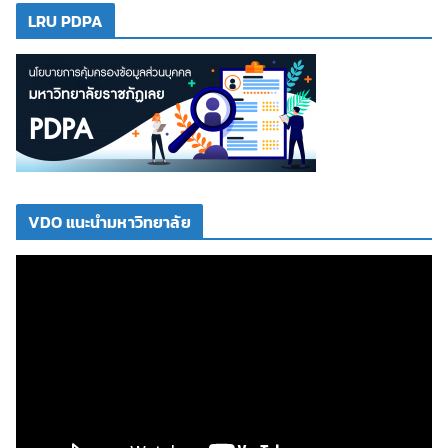
LRU PDPA
VDO แนะนำมหาวิทยาลัย
ตั
ว
เ
ล่
น
ไ
ฟ
ล์