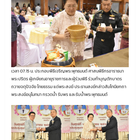
เวลา 07.15 น. ประกอบพิธีเจริญพระพุทธมนต์ ศาสนพิธีกรอาราธนา
พระปริตร ผู้เกษียณอายุราชการและผู้ร่วมพิธี ร่วมทำบุญตักบาตร
ถวายจตุปัจจัย ไทยธรรม แด่พระสงฆ์ ประธานสงฆ์กล่าวสัมโทนียกถา
พระสงฆ์อนุโมทนา กรวดน้ำ รับพร และรับน้ำพระพุทธมนต์