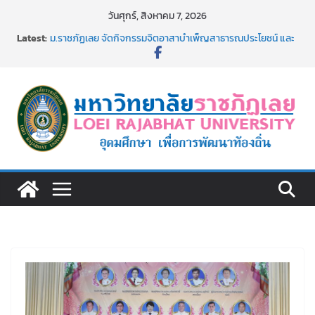
Skip
วันศุกร์, สิงหาคม 7, 2026
to
Latest:
ม.ราชภัฏเลย จัดกิจกรรมจิตอาสาบำเพ็ญสาธารณประโยชน์ และ
content
บำเพ็ญสาธารณกุศล 69
รายชื่อผู้ผ่านการสอบแข่งขันเพื่อเป็นลูกจ้างชั่วคราว (รายวัน)
สังกัดมหาวิทยาลัยราชภัฏเลย ด้วยเงินนอกงบประมาณ ประเภท
เงินรายได้
ม.ราชภัฏเลย จัดมหกรรมวิชาการ เปิดบ้าน LRU ครั้งที่ 4 เปิดให้
นักเรียนมัธยมปลายค้นหาสาขาวิชาในฝัน สู่อนาคตที่ใช่
อธิการบดี มรภ.เลย ร่วมประชุมชี้แจงกับคณะอนุกรรมาธิการ
ประจำปีงบประมาณ พ.ศ. 2570
ประกาศผู้ชนะการเสนอราคา จ้างทำปกปริญญาบัตร จำนวน
๑,๙๗๒ ชุด โดยวิธีเฉพาะเจาะจง