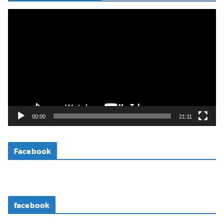
ตั
ว
เ
ล่
น
ไ
ฟ
ล์
วิ
00:00
21:11
ดี
โ
Facebook
อ
facebook