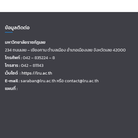
ข้อมูลติดต่อ
มหาวิทยาลัยราชภัฏเลย
234 ถนนเลย – เชียงคาน ตำบลเมือง อำเภอเมืองเลย จังหวัดเลย 42000
โทรศัพท์ :
042 – 835224 – 8
โทรสาร :
042 – 811143
เว็บไซต์ :
https://lru.ac.th
E-mail :
saraban@lru.ac.th
หรือ contact@lru.ac.th
แผนที่ :