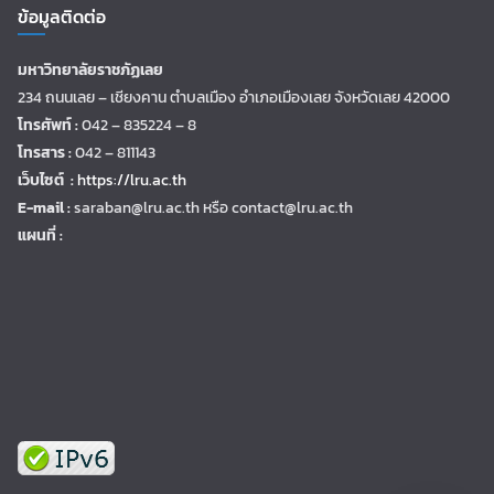
ข้อมูลติดต่อ
มหาวิทยาลัยราชภัฏเลย
234 ถนนเลย – เชียงคาน ตำบลเมือง อำเภอเมืองเลย จังหวัดเลย 42000
โทรศัพท์ :
042 – 835224 – 8
โทรสาร :
042 – 811143
เว็บไซต์ :
https://lru.ac.th
E-mail :
saraban@lru.ac.th
หรือ contact@lru.ac.th
แผนที่ :