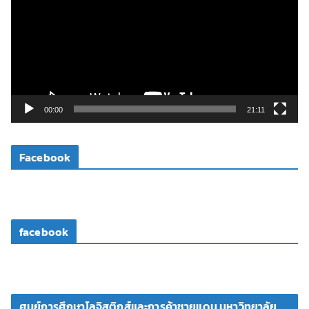
เ
ล่
น
ไ
ฟ
ล์
วิ
00:00
21:11
ดี
โ
Facebook
อ
facebook
ศูนย์การศึกษาโลจิสติกส์และการค้าชายแดน มหาวิทยาลัย