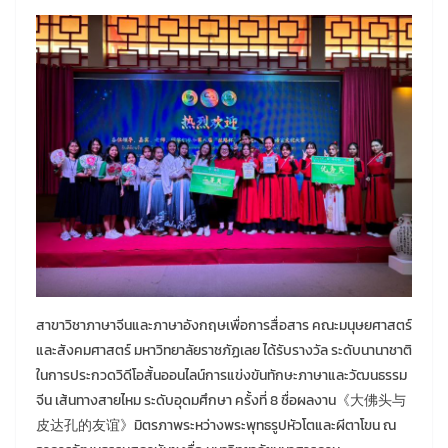
สาขาวิชาภาษาจีนและภาษาอังกฤษเพื่อการสื่อสาร คณะมนุษยศาสตร์
และสังคมศาสตร์ มหาวิทยาลัยราชภัฏเลย ได้รับรางวัล ระดับนานาชาติ
ในการประกวดวิดีโอสั้นออนไลน์การแข่งขันทักษะภาษาและวัฒนธรรม
จีน เส้นทางสายไหม ระดับอุดมศึกษา ครั้งที่ 8 ชื่อผลงาน《大佛头与
皮达孔的友谊》มิตรภาพระหว่างพระพุทธรูปหัวโตและผีตาโขน ณ