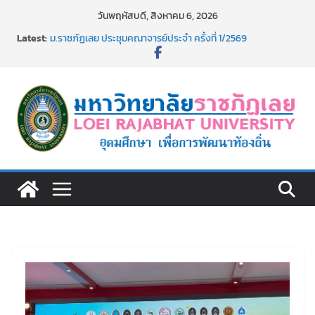
Skip
วันพฤหัสบดี, สิงหาคม 6, 2026
to
Latest:
รายชื่อผู้มีสิทธิเข้าพักอาศัยอาคารชุดสำหรับบุคลากร สาย
content
สนับสนุน สังกัดมหาวิทยาลัยราชภัฏเลย ครั้งที่ 2/2569
ม.ราชภัฏเลย ประชุมคณาจารย์ประจำ ครั้งที่ 1/2569
ประกาศผู้ชนะการเสนอราคา จ้างทำปกปริญญาบัตร จำนวน
๑,๙๗๒ ชุด โดยวิธีเฉพาะเจาะจง
ม.ราชภัฏเลย จัดกิจกรรมจิตอาสาบำเพ็ญสาธารณประโยชน์ และ
บำเพ็ญสาธารณกุศล 69
รายชื่อผู้ผ่านการสอบแข่งขันเพื่อเป็นลูกจ้างชั่วคราว (รายวัน)
สังกัดมหาวิทยาลัยราชภัฏเลย ด้วยเงินนอกงบประมาณ ประเภท
เงินรายได้