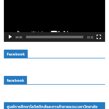
ล่
น
ไ
ฟ
ล์
วิ
00:00
21:11
ดี
โ
Facebook
อ
facebook
ศูนย์การศึกษาโลจิสติกส์และการค้าชายแดน มหาวิทยาลัย