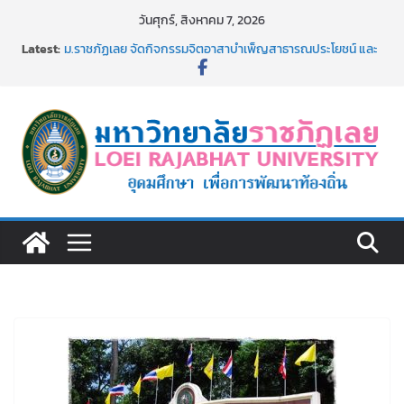
Skip
วันศุกร์, สิงหาคม 7, 2026
to
Latest:
ม.ราชภัฏเลย จัดกิจกรรมจิตอาสาบำเพ็ญสาธารณประโยชน์ และ
content
บำเพ็ญสาธารณกุศล 69
รายชื่อผู้ผ่านการสอบแข่งขันเพื่อเป็นลูกจ้างชั่วคราว (รายวัน)
สังกัดมหาวิทยาลัยราชภัฏเลย ด้วยเงินนอกงบประมาณ ประเภท
เงินรายได้
ม.ราชภัฏเลย จัดมหกรรมวิชาการ เปิดบ้าน LRU ครั้งที่ 4 เปิดให้
นักเรียนมัธยมปลายค้นหาสาขาวิชาในฝัน สู่อนาคตที่ใช่
อธิการบดี มรภ.เลย ร่วมประชุมชี้แจงกับคณะอนุกรรมาธิการ
ประจำปีงบประมาณ พ.ศ. 2570
ประกาศผู้ชนะการเสนอราคา จ้างทำปกปริญญาบัตร จำนวน
๑,๙๗๒ ชุด โดยวิธีเฉพาะเจาะจง