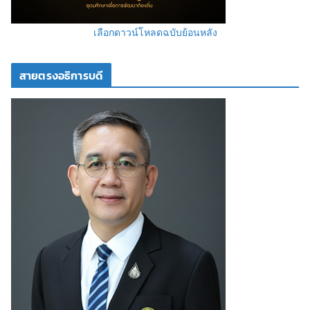
เลือกดาวน์โหลดฉบับย้อนหลัง
สายตรงอธิการบดี