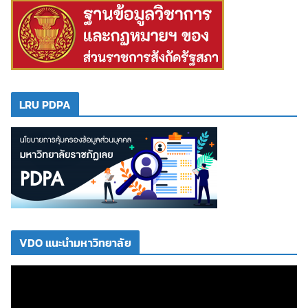
LRU PDPA
VDO แนะนำมหาวิทยาลัย
ตั
ว
เ