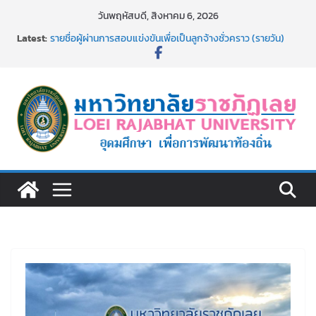
Skip
วันพฤหัสบดี, สิงหาคม 6, 2026
to
Latest:
รายชื่อผู้ผ่านการสอบแข่งขันเพื่อเป็นลูกจ้างชั่วคราว (รายวัน)
content
สังกัดมหาวิทยาลัยราชภัฏเลย ด้วยเงินนอกงบประมาณ ประเภท
เงินรายได้
รายชื่อผู้มีสิทธิเข้าพักอาศัยอาคารชุดสำหรับบุคลากร สาย
สนับสนุน สังกัดมหาวิทยาลัยราชภัฏเลย ครั้งที่ 2/2569
ม.ราชภัฏเลย ประชุมคณาจารย์ประจำ ครั้งที่ 1/2569
ประกาศผู้ชนะการเสนอราคา จ้างทำปกปริญญาบัตร จำนวน
๑,๙๗๒ ชุด โดยวิธีเฉพาะเจาะจง
ม.ราชภัฏเลย จัดกิจกรรมจิตอาสาบำเพ็ญสาธารณประโยชน์ และ
บำเพ็ญสาธารณกุศล 69