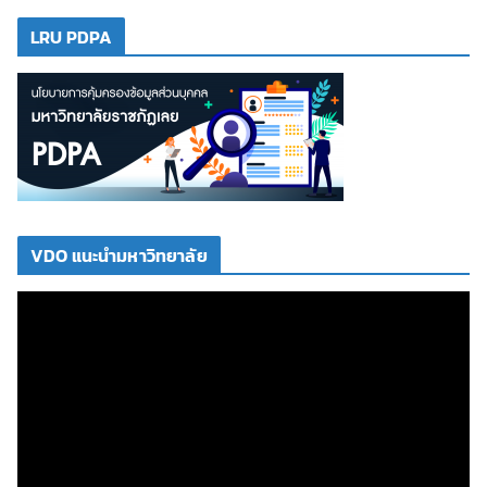
LRU PDPA
VDO แนะนำมหาวิทยาลัย
ตั
ว
เ
ล่
น
ไ
ฟ