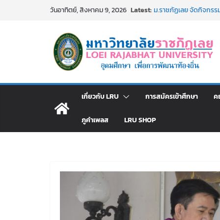
Skip
Latest:
ม.ราชภัฏเลย จัดกิจกร
วันอาทิตย์, สิงหาคม 9, 2026
to
สาธารณกุศล 69
รายชื่อผู้ผ่านการสอบแข่ง
content
มหาวิทยาลัยราชภัฏเลย 
ม.ราชภัฏเลย จัดมหกรรมวิ
มัธยมปลายค้นหาสาขาวิชาใ
อธิการบดี มรภ.เลย ร่ว
ปีงบประมาณ พ.ศ. 2570
ประกาศผู้ชนะการเสนอ
เกี่ยวกับ LRU
การสมัครเข้าศึกษา
ค
โดยวิธีเฉพาะเจาะจง
ภูคำเพลส
LRU SHOP