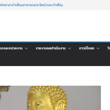
รมจิตอาสาบำเพ็ญสาธารณประโยชน์ และบำเพ็ญ
ขันเพื่อเป็นลูกจ้างชั่วคราว (รายวัน) สังกัด
ด้วยเงินนอกงบประมาณ ประเภทเงินรายได้
ชาการ เปิดบ้าน LRU ครั้งที่ 4 เปิดให้นักเรียน
นฝัน สู่อนาคตที่ใช่
มประชุมชี้แจงกับคณะอนุกรรมาธิการ ประจำ
ราคา จ้างทำปกปริญญาบัตร จำนวน ๑,๙๗๒ ชุด
ณะและหน่วยงาน
รายงานผลดำเนินงาน
ดาวน์โหลด
วิ