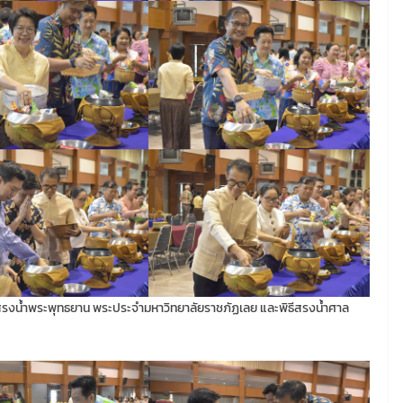
ธีสรงน้ำพระพุทธยาน พระประจำมหาวิทยาลัยราชภัฏเลย และพิธีสรงน้ำศาล