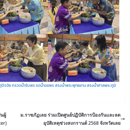
ุปัจจัย
กรวดน้ำรับพร
รดน้ำขอพร
สรงน้ำพระพุทธยาน
สรงน้ำศาลพระภูมิ
ผู้
ม.ราชภัฏเลย ร่วมเปิดศูนย์ปฏิบัติการป้องกันและลด
er)
อุบัติเหตุช่วงสงกรานต์ 2568 จังหวัดเลย